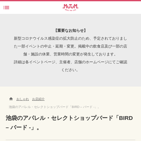

セレクトショップ BIRD - 池袋
検索
【重要なお知らせ】
新型コロナウイルス感染症の拡大防止のため、予定されておりまし
た一部イベントの中止・延期・変更。掲載中の飲食店及び一部の店
舗・施設の休業、営業時間の変更が発生しております。
INTERVIEW
詳細は各イベントページ、主催者、店舗のホームページにてご確認
ください。

おしゃれ
お店紹介
池袋のアパレル・セレクトショップバード「BIRD – バード -」。
池袋のアパレル・セレクトショップバード「BIRD
– バード -」。