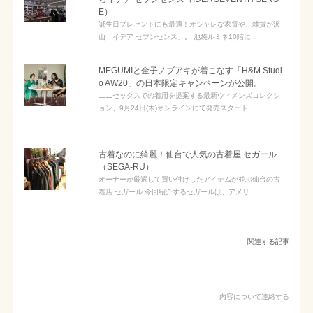
E）
誕生日プレゼントにも最適！オシャレな家電や、雑貨が沢
山「イデア セブンセンス」。 池袋ルミネ10階に...
MEGUMIと金子ノブアキが着こなす「H&M Studi
o AW20」の日本限定キャンペーンが公開。
ユニセックスでの着用を提案する最新ウィメンズコレクシ
ョン、9月24日(木)オンラインにて発売スタート ...
古着なのに綺麗！仙台で人気の古着屋 セガール
（SEGA-RU）
オーナーが厳選して買い付けしたアイテムが並ぶ仙台の古
着店 セガール 今回紹介するセガールは、アメリ...
関連する記事
内容について連絡する