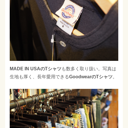
MADE IN USAのTシャツ
も数多く取り扱い。写真は
生地も厚く、長年愛用できる
GoodwearのTシャツ
。