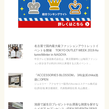
名古屋で国内最大級ファッションアウトレットイ
ベントを開催 TOKYO OUTLET WEEK 2019 Au
tumn/Winter in NAGOYA
中京テレビ放送株式会社は、東京開催時には毎回ファッシ
ョン好き女子が約20,000人来場する人気イベント...
『ACCESSORIES BLOSSOM』 3/6(金)Echika池
袋にOPEN
ジュエリー・アクセサリー販売のAs-meエステール株式会
社(所在地:東京都港区、代表取締役社⻑:丸山雅史...
池袋で誕生日プレゼントやお洒落な雑貨を探すな
らイデア セブンセンス（IDEA SEVENTH SENS