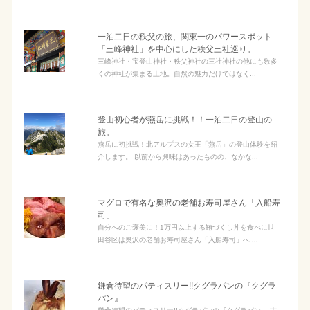
一泊二日の秩父の旅、関東一のパワースポット
「三峰神社」を中心にした秩父三社巡り。
三峰神社・宝登山神社・秩父神社の三社神社の他にも数多
くの神社が集まる土地。自然の魅力だけではなく...
登山初心者が燕岳に挑戦！！一泊二日の登山の
旅。
燕岳に初挑戦！北アルプスの女王「燕岳」の登山体験を紹
介します。 以前から興味はあったものの、なかな...
マグロで有名な奥沢の老舗お寿司屋さん「入船寿
司」
自分へのご褒美に！1万円以上する鮪づくし丼を食べに世
田谷区は奥沢の老舗お寿司屋さん「入船寿司」へ ...
鎌倉待望のパティスリー!!クグラパンの『クグラ
パン』