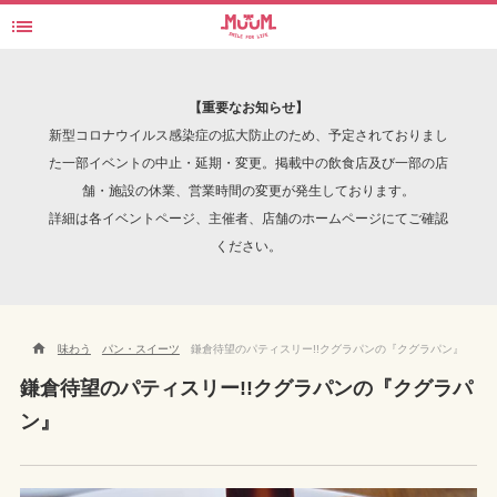

パティスリー クグラパン
検索
【重要なお知らせ】
新型コロナウイルス感染症の拡大防止のため、予定されておりまし
た一部イベントの中止・延期・変更。掲載中の飲食店及び一部の店
舗・施設の休業、営業時間の変更が発生しております。
INTERVIEW
詳細は各イベントページ、主催者、店舗のホームページにてご確認
ください。

味わう
パン・スイーツ
鎌倉待望のパティスリー!!クグラパンの『クグラパン』
鎌倉待望のパティスリー!!クグラパンの『クグラパ
ン』