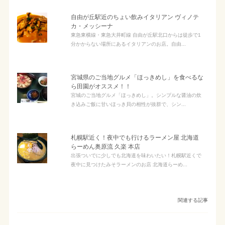
自由が丘駅近のちょい飲みイタリアン ヴィノテ
カ・メッシーナ
東急東横線・東急大井町線 自由が丘駅北口からは徒歩で1
分かからない場所にあるイタリアンのお店。自由...
宮城県のご当地グルメ「ほっきめし」を食べるな
ら田園がオススメ！！
宮城のご当地グルメ「ほっきめし」。シンプルな醤油の炊
き込みご飯に甘いほっき貝の相性が抜群で、シン...
札幌駅近く！夜中でも行けるラーメン屋 北海道
らーめん奥原流 久楽 本店
出張ついでに少しでも北海道を味わいたい！札幌駅近くで
夜中に見つけたみそラーメンのお店 北海道らーめ...
関連する記事