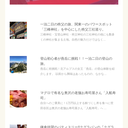
一泊二日の秩父の旅、関東一のパワースポット
「三峰神社」を中心にした秩父三社巡り。
三峰神社・宝登山神社・秩父神社の三社神社の他にも数多
くの神社が集まる土地。自然の魅力だけではなく...
登山初心者が燕岳に挑戦！！一泊二日の登山の
旅。
燕岳に初挑戦！北アルプスの女王「燕岳」の登山体験を紹
介します。 以前から興味はあったものの、なかな...
マグロで有名な奥沢の老舗お寿司屋さん「入船寿
司」
自分へのご褒美に！1万円以上する鮪づくし丼を食べに世
田谷区は奥沢の老舗お寿司屋さん「入船寿司」へ ...
鎌倉待望のパティスリー!!クグラパンの『クグラ