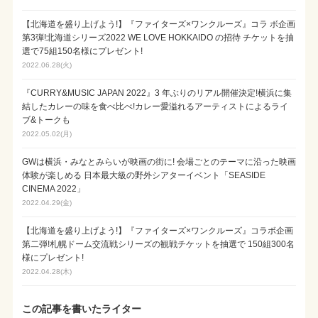
【北海道を盛り上げよう!】『ファイターズ×ワンクルーズ』コラ ボ企画
第3弾!北海道シリーズ2022 WE LOVE HOKKAIDO の招待 チケットを抽
選で75組150名様にプレゼント!
2022.06.28(火)
『CURRY&MUSIC JAPAN 2022』3 年ぶりのリアル開催決定!横浜に集
結したカレーの味を食べ比べ!カレー愛溢れるアーティストによるライ
ブ&トークも
2022.05.02(月)
GWは横浜・みなとみらいが映画の街に! 会場ごとのテーマに沿った映画
体験が楽しめる 日本最大級の野外シアターイベント「SEASIDE
CINEMA 2022」
2022.04.29(金)
【北海道を盛り上げよう!】『ファイターズ×ワンクルーズ』コラボ企画
第二弾!札幌ドーム交流戦シリーズの観戦チケットを抽選で 150組300名
様にプレゼント!
2022.04.28(木)
この記事を書いたライター