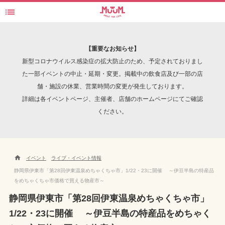

第28回伊東温泉めちゃくちゃ市
検索
【重要なお知らせ】
新型コロナウイルス感染症の拡大防止のため、予定されておりまし
た一部イベントの中止・延期・変更。掲載中の飲食店及び一部の店
舗・施設の休業、営業時間の変更が発生しております。
INTERVIEW
詳細は各イベントページ、主催者、店舗のホームページにてご確認
ください。

イベント
ライブ・イベント情報
静岡県伊東市「第28回伊東温泉めちゃくちゃ市」1/22・23に開催 ～伊豆半島の特産品
をめちゃくちゃ市価格で買える物産市～
静岡県伊東市「第28回伊東温泉めちゃくちゃ市」
1/22・23に開催 ～伊豆半島の特産品をめちゃく