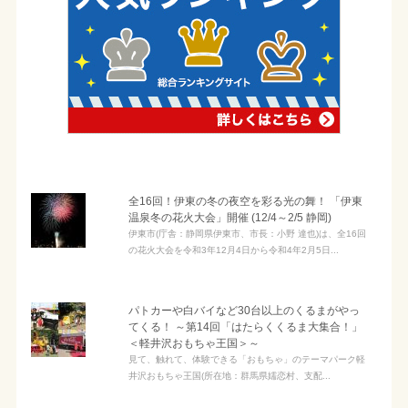
全16回！伊東の冬の夜空を彩る光の舞！ 「伊東
温泉冬の花火大会」開催 (12/4～2/5 静岡)
伊東市(庁舎：静岡県伊東市、市長：小野 達也)は、全16回
の花火大会を令和3年12月4日から令和4年2月5日...
パトカーや白バイなど30台以上のくるまがやっ
てくる！ ～第14回「はたらくくるま大集合！」
＜軽井沢おもちゃ王国＞～
見て、触れて、体験できる「おもちゃ」のテーマパーク軽
井沢おもちゃ王国(所在地：群馬県嬬恋村、支配...