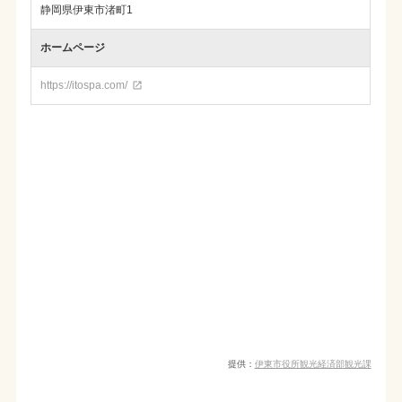
静岡県伊東市渚町1
ホームページ
https://itospa.com/

提供：
伊東市役所観光経済部観光課