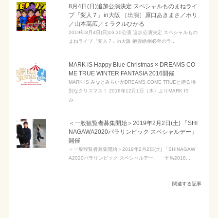
8月4日(日)追加公演決定 スペシャルものまねライ
ブ『変人７』in大阪 ［出演］原口あきまさ／ホリ
／山本高広／ミラクルひかる
2019年8月4日(日)16:30公演 追加公演決定 スペシャルもの
まねライブ『変人７』in大阪 抱腹絶倒必至のラ...
MARK IS Happy Blue Christmas × DREAMS CO
ME TRUE WINTER FANTASIA 2016開催
MARK IS みなとみらいがDREAMS COME TRUEと贈る特
別なクリスマス！ 2016年12月1日（木）よりMARK IS
み...
＜一般観覧者募集開始＞2019年2月2日(土) 「SHI
NAGAWA2020パラリンピック スペシャルデー」
開催
＜一般観覧者募集開始＞2019年2月2日(土) 「SHINAGAW
A2020パラリンピック スペシャルデー」 平昌2018...
関連する記事