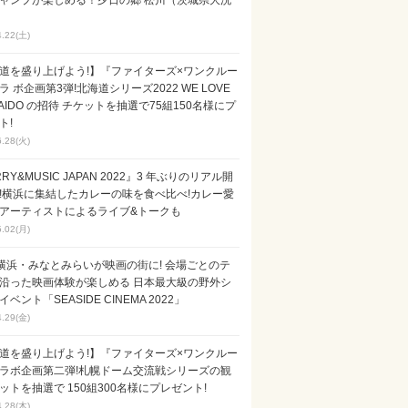
ャンプが楽しめる！夕日の郷 松川（茨城県大洗
4.22(土)
道を盛り上げよう!】『ファイターズ×ワンクルー
ラ ボ企画第3弾!北海道シリーズ2022 WE LOVE
KAIDO の招待 チケットを抽選で75組150名様にプ
ト!
6.28(火)
RY&MUSIC JAPAN 2022』3 年ぶりのリアル開
!横浜に集結したカレーの味を食べ比べ!カレー愛
アーティストによるライブ&トークも
5.02(月)
横浜・みなとみらいが映画の街に! 会場ごとのテ
沿った映画体験が楽しめる 日本最大級の野外シ
ベント「SEASIDE CINEMA 2022」
4.29(金)
道を盛り上げよう!】『ファイターズ×ワンクルー
ラボ企画第二弾!札幌ドーム交流戦シリーズの観
ットを抽選で 150組300名様にプレゼント!
4.28(木)