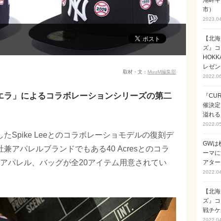
湖畔キ
市）
2023.0
【北海
ズ』コ
HOK
レゼン
取材・文：
MuuM編集部
2022.0
ニューエラ」によるコラボレーションシリーズの第二
『CUR
催決定
溢れる
2022.0
したSpike Leeとのコラボレーショモデルの復刻デ
GWは
会社兼アパレルブランドでもある40 Acresとのコラ
ーマに
アパレル、バッグが全20アイテム用意されてい
アターイ
2022.0
【北海
ズ』コ
戦チケ
2022.0