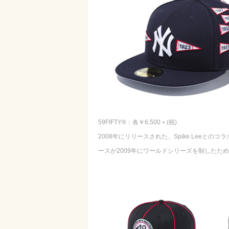
59FIFTY®：各￥6,500＋(税)
2008年にリリースされた、Spike Lee
ースが2009年にワールドシリーズを制したた