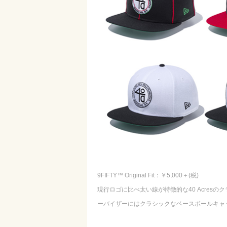
9FIFTY™ Original Fit：￥5,000＋(税)
現行ロゴに比べ太い線が特徴的な40 Acres
ーバイザーにはクラシックなベースボールキャ