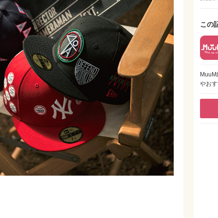
この
Muu
やおす