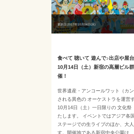
更新日:2017年10月04日(水)
食べて 聴いて 遊んで♪出店や屋
10月14日（土）新宿の高層ビル群の
催！
世界遺産・アンコールワット（カン
される異色の オーケストラを運営する「ON
10月14日（土）一日限りの 文化祭
たします。 イベントではアジア各
ステージでの生ライブのほか、大人
す。開催地である新宿中央公園は、