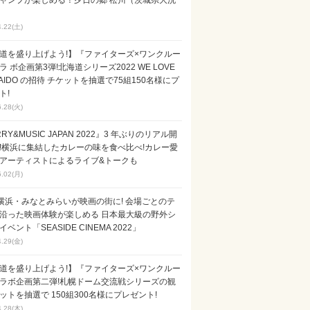
ャンプが楽しめる！夕日の郷 松川（茨城県大洗
4.22(土)
道を盛り上げよう!】『ファイターズ×ワンクルー
ラ ボ企画第3弾!北海道シリーズ2022 WE LOVE
KAIDO の招待 チケットを抽選で75組150名様にプ
ト!
6.28(火)
RY&MUSIC JAPAN 2022』3 年ぶりのリアル開
!横浜に集結したカレーの味を食べ比べ!カレー愛
アーティストによるライブ&トークも
5.02(月)
横浜・みなとみらいが映画の街に! 会場ごとのテ
沿った映画体験が楽しめる 日本最大級の野外シ
ベント「SEASIDE CINEMA 2022」
4.29(金)
道を盛り上げよう!】『ファイターズ×ワンクルー
ラボ企画第二弾!札幌ドーム交流戦シリーズの観
ットを抽選で 150組300名様にプレゼント!
4.28(木)