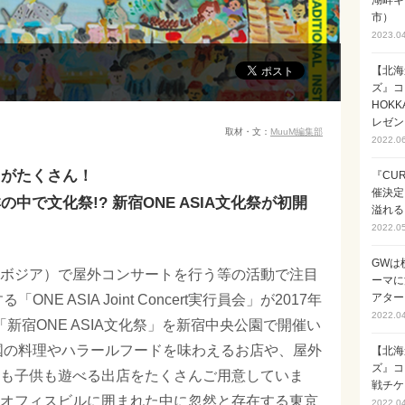
湖畔キ
市）
2023.0
【北海
ズ』コ
HOK
レゼン
取材・文：
MuuM編集部
2022.0
台がたくさん！
『CUR
催決定
中で文化祭!? 新宿ONE ASIA文化祭が初開
溢れる
2022.0
GWは
ボジア）で屋外コンサートを行う等の活動で注目
ーマに
アターイ
E ASIA Joint Concert実行員会」が2017年
2022.0
「新宿ONE ASIA文化祭」を新宿中央公園で開催い
国の料理やハラールフードを味わえるお店や、屋外
【北海
ズ』コ
も子供も遊べる出店をたくさんご用意していま
戦チケ
オフィスビルに囲まれた中に忽然と存在する東京
2022.0