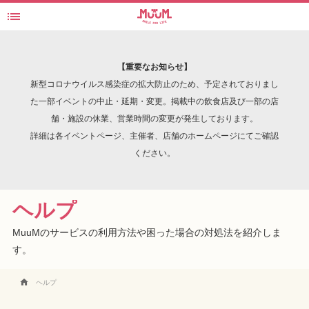

日本の楽しいを探す・見つけるWebマガジン - MuuM(ムーム)
検索
【重要なお知らせ】
新型コロナウイルス感染症の拡大防止のため、予定されておりまし
た一部イベントの中止・延期・変更。掲載中の飲食店及び一部の店
舗・施設の休業、営業時間の変更が発生しております。
INTERVIEW
詳細は各イベントページ、主催者、店舗のホームページにてご確認
ください。
ヘルプ
MuuMのサービスの利用方法や困った場合の対処法を紹介しま
す。

ヘルプ