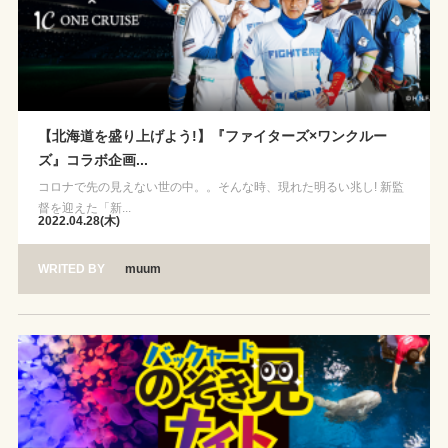
【北海道を盛り上げよう!】『ファイターズ×ワンクルー
ズ』コラボ企画...
コロナで先の見えない世の中。。そんな時、現れた明るい兆し! 新監
督を迎えた「新...
2022.04.28(木)
WRITED BY
muum