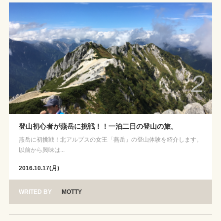
2
登山初心者が燕岳に挑戦！！一泊二日の登山の旅。
燕岳に初挑戦！北アルプスの女王「燕岳」の登山体験を紹介します。
以前から興味は...
2016.10.17(月)
WRITED BY
MOTTY