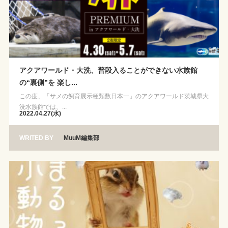
アクアワールド・大洗、普段入ることができない水族館
の“裏側”を 楽し...
この度、「サメの飼育展示種類数日本一」のアクアワールド茨城県大
洗水族館では、...
2022.04.27(水)
WRITED BY
MuuM編集部