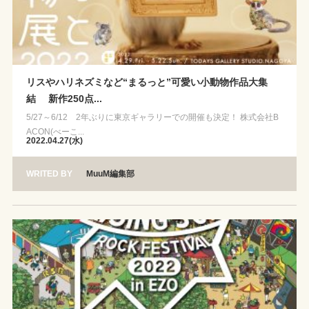
リスやハリネズミなど“まるっと”可愛い小動物作品大集
結 新作250点...
5/27～6/12 2年ぶりに東京ギャラリーでの開催も決定！ 株式会社B
ACON(べーこ...
2022.04.27(水)
WRITED BY
MuuM編集部