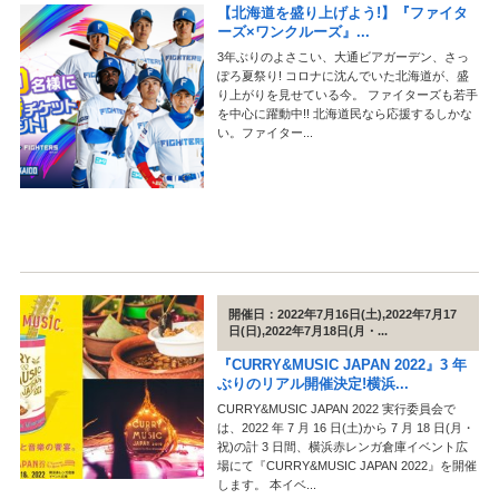
【北海道を盛り上げよう!】『ファイタ
ーズ×ワンクルーズ』...
3年ぶりのよさこい、大通ビアガーデン、さっ
ぽろ夏祭り! コロナに沈んでいた北海道が、盛
り上がりを見せている今。 ファイターズも若手
を中心に躍動中!! 北海道⺠なら応援するしかな
い。ファイター...
開催日：2022年7月16日(土),2022年7月17
日(日),2022年7月18日(月・...
『CURRY&MUSIC JAPAN 2022』3 年
ぶりのリアル開催決定!横浜...
CURRY&MUSIC JAPAN 2022 実行委員会で
は、2022 年 7 月 16 日(土)から 7 月 18 日(月・
祝)の計 3 日間、横浜赤レンガ倉庫イベント広
場にて『CURRY&MUSIC JAPAN 2022』を開催
します。 本イベ...