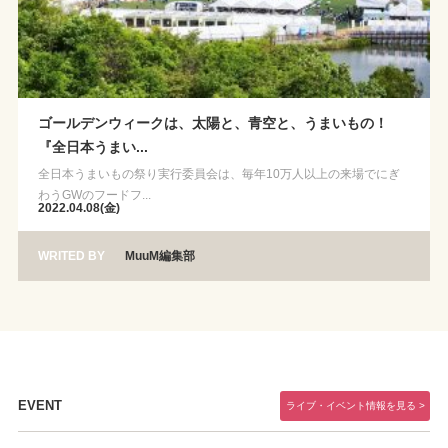
ゴールデンウィークは、太陽と、青空と、うまいもの！
『全日本うまい...
全日本うまいもの祭り実行委員会は、毎年10万人以上の来場でにぎ
わうGWのフードフ...
2022.04.08(金)
WRITED BY
MuuM編集部
EVENT
ライブ・イベント情報を見る >