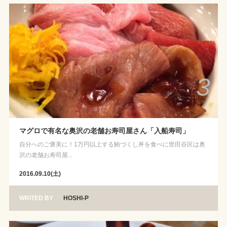
3
マグロで有名な奥沢の老舗お寿司屋さん「入船寿司」
自分へのご褒美に！1万円以上する鮪づくし丼を食べに世田谷区は奥
沢の老舗お寿司屋...
2016.09.10(土)
WRITED BY
HOSHI-P