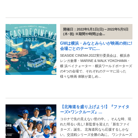
開催日：2022年5月1日(日)～2022年5月5日
(木･祝) ※期間や時間は会...
GWは横浜・みなとみらいが映画の街に!
会場ごとのテーマに...
SEASIDE CINEMA 2022実行委員会は、横浜赤
レンガ倉庫・MARINE & WALK YOKOHAMA・
横 浜ベイクォーター・横浜ワールドポーターズ
の4つの会場で、それぞれのテーマに沿った
様々な映画 体験が楽しめ...
【北海道を盛り上げよう!】『ファイタ
ーズ×ワンクルーズ』...
コロナで先の見えない世の中。。そんな時、現
れた明るい兆し! 新監督を迎えた「新生ファイ
ターズ」誕生。 北海道⺠なら応援するしかな
い。交流戦シリーズ全勝の為に。 ワンクルーズ