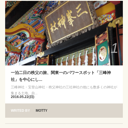
1
一泊二日の秩父の旅、関東一のパワースポット「三峰神
社」を中心にし...
三峰神社・宝登山神社・秩父神社の三社神社の他にも数多くの神社が
集まる土地。自...
2016.05.22(日)
WRITED BY
MOTTY