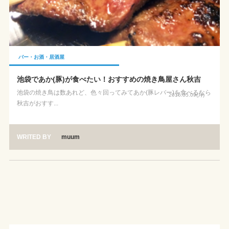
バー・お酒・居酒屋
池袋であか(豚)が食べたい！おすすめの焼き鳥屋さん秋吉
池袋の焼き鳥は数あれど、色々回ってみてあか(豚レバー)を食べるなら
2016.05.09(月)
秋吉がおすす...
WRITED BY
muum