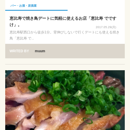
バー・お酒・居酒屋
恵比寿で焼き鳥デートに気軽に使えるお店「恵比寿 でです
け」。
2017.05.29(月)
恵比寿駅西口から徒歩1分。背伸びしないで行くデートにも使える焼き
鳥「恵比寿 で...
WRITED BY
muum