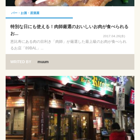
バー・お酒・居酒屋
特別な日にも使える！肉師厳選のおいしいお肉が食べられる
お...
2017.04.26(水)
恵比寿にある肉の目利き「肉師」が厳選した最上級のお肉が食べられ
るお店「89BAL」...
WRITED BY
muum