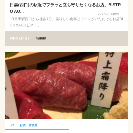
目黒(西口)の駅近でフラッと立ち寄りたくなるお店。BISTR
O AO...
2017.10.13(金)
JR目黒駅西口から徒歩1分。美味しい食事とワインがいただけるお店BI
STRO AO(ビスト...
WRITED BY
muum
バー・お酒・居酒屋