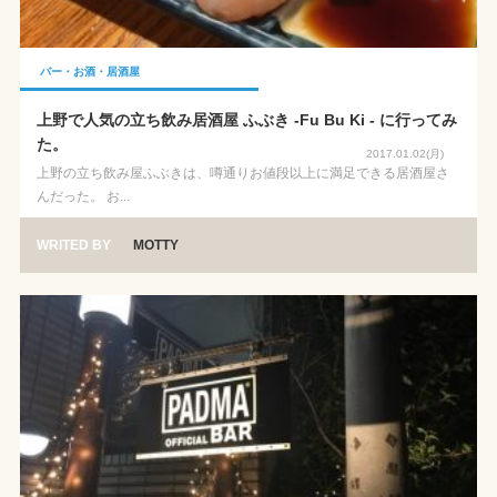
バー・お酒・居酒屋
上野で人気の立ち飲み居酒屋 ふぶき -Fu Bu Ki - に行ってみ
た。
2017.01.02(月)
上野の立ち飲み屋ふぶきは、噂通りお値段以上に満足できる居酒屋さ
んだった。 お...
WRITED BY
MOTTY