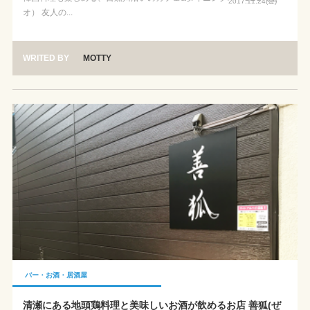
2017.11.24(金)
オ） 友人の...
WRITED BY
MOTTY
バー・お酒・居酒屋
清瀬にある地頭鶏料理と美味しいお酒が飲めるお店 善狐(ぜ