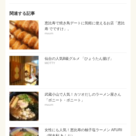
関連する記事
恵比寿で焼き鳥デートに気軽に使えるお店「恵比
寿 でですけ」。
muum
仙台の人気B級グルメ 「ひょうたん揚げ」
MOTTY
武蔵小山で人気！カツオだしのラーメン屋さん
「ボニート・ボニート」
muum
女性にも人気！恵比寿の柚子塩ラーメン AFURI
（阿夫利 あふり）