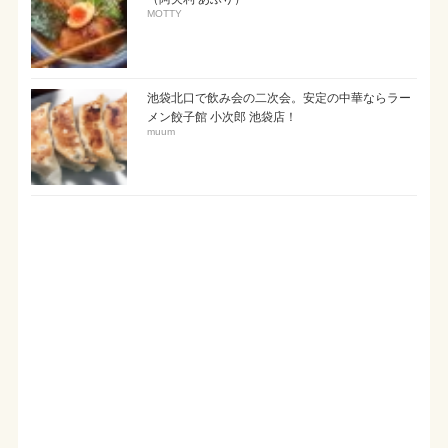
MOTTY
池袋北口で飲み会の二次会。安定の中華ならラー
メン餃子館 小次郎 池袋店！
muum