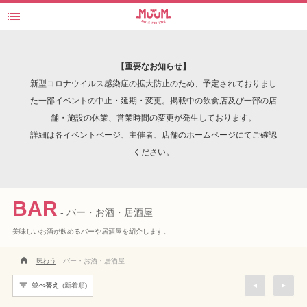

バー・お酒・居酒屋
検索
【重要なお知らせ】
新型コロナウイルス感染症の拡大防止のため、予定されておりまし
た一部イベントの中止・延期・変更。掲載中の飲食店及び一部の店
舗・施設の休業、営業時間の変更が発生しております。
INTERVIEW
詳細は各イベントページ、主催者、店舗のホームページにてご確認
ください。
BAR
- バー・お酒・居酒屋
美味しいお酒が飲めるバーや居酒屋を紹介します。

味わう
バー・お酒・居酒屋

並べ替え
(新着順)
▲
▲