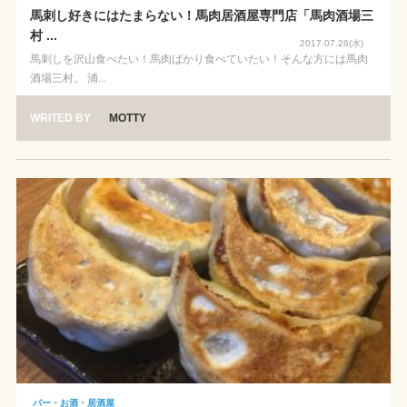
馬刺し好きにはたまらない！馬肉居酒屋専門店「馬肉酒場三
村 ...
2017.07.26(水)
馬刺しを沢山食べたい！馬肉ばかり食べていたい！そんな方には馬肉
酒場三村。 浦...
WRITED BY
MOTTY
バー・お酒・居酒屋