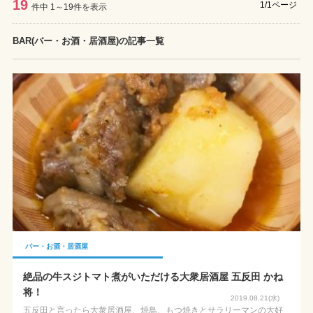
19
1/1ページ
件中 1～19件を表示
BAR(バー・お酒・居酒屋)の記事一覧
バー・お酒・居酒屋
絶品の牛スジトマト煮がいただける大衆居酒屋 五反田 かね
将！
2019.08.21(水)
五反田と言ったら大衆居酒屋、焼鳥、もつ焼きとサラリーマンの大好