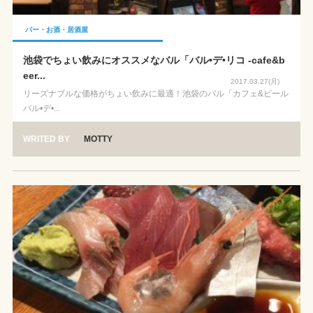
バー・お酒・居酒屋
池袋でちょい飲みにオススメなバル「バル•デ•リコ -cafe&b
eer...
2017.03.27(月)
リーズナブルな価格がちょい飲みに最適！池袋のバル「カフェ&ビール
バル•デ•...
WRITED BY
MOTTY