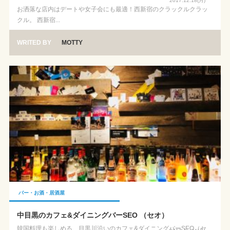
2017.12.18(月)
お洒落な店内はデートや女子会にも最適！西新宿のクラックルクラッ
クル。 西新宿...
WRITED BY
MOTTY
バー・お酒・居酒屋
中目黒のカフェ&ダイニングバーSEO （セオ）
韓国料理も楽しめる、目黒川沿いのカフェ&ダイニングバーSEO（セ