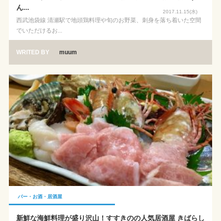
ん...
2017.11.15(水)
西武池袋線 清瀬駅で地頭鶏料理や旬のお野菜、刺身を落ち着いた空間
でいただけるお...
WRITED BY
muum
バー・お酒・居酒屋
新鮮な海鮮料理が盛り沢山！すすきのの人気居酒屋 きばらし