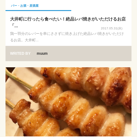
バー・お酒・居酒屋
大井町に行ったら食べたい！絶品レバ焼きがいただけるお店
「...
2017.05.31(水)
鶏一羽分のレバーを串にささずに焼き上げた絶品レバ焼きがいただけ
るお店。大井町...
WRITED BY
muum