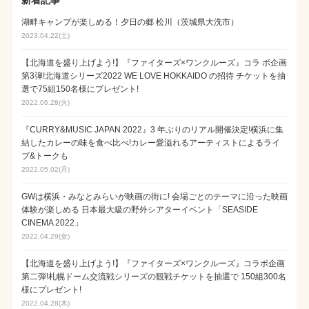
湖畔キャンプが楽しめる！夕日の郷 松川（茨城県大洗市）
2023.04.22(土)
【北海道を盛り上げよう!】『ファイターズ×ワンクルーズ』コラ ボ企画
第3弾!北海道シリーズ2022 WE LOVE HOKKAIDO の招待 チケットを抽
選で75組150名様にプレゼント!
2022.06.28(火)
『CURRY&MUSIC JAPAN 2022』3 年ぶりのリアル開催決定!横浜に集
結したカレーの味を食べ比べ!カレー愛溢れるアーティストによるライ
ブ&トークも
2022.05.02(月)
GWは横浜・みなとみらいが映画の街に! 会場ごとのテーマに沿った映画
体験が楽しめる 日本最大級の野外シアターイベント「SEASIDE
CINEMA 2022」
2022.04.29(金)
【北海道を盛り上げよう!】『ファイターズ×ワンクルーズ』コラボ企画
第二弾!札幌ドーム交流戦シリーズの観戦チケットを抽選で 150組300名
様にプレゼント!
2022.04.28(木)