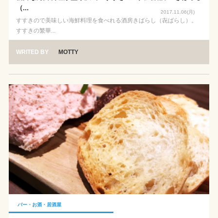
（...
2017.11.06(月)
すすきので美味しい海鮮料理を食べれる酒房きばらし（㐂ばらし）。
すすきの繁華...
WRITED BY
MOTTY
バー・お酒・居酒屋