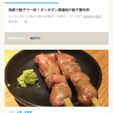
池袋で餃子で一杯！ダンダダン酒場肉汁餃子製作所
ビールと肉汁が溢れる餃子が最高！池袋の「ダンダダン酒場肉汁餃子
2017.07.05(水)
製作所」。 東...
WRITED BY
MOTTY
バー・お酒・居酒屋