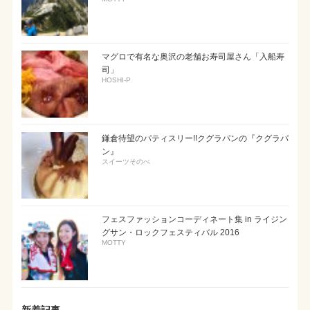
マグロで有名な奥沢の老舗お寿司屋さん「入船寿
司」
HOSHI-P
鎌倉待望のパティスリー!!クグラパンの『クグラパ
ン』
スイーツそのべ
フェスファッションコーディネート集 in ライジン
グサン・ロックフェスティバル 2016
MOTTY
新着記事