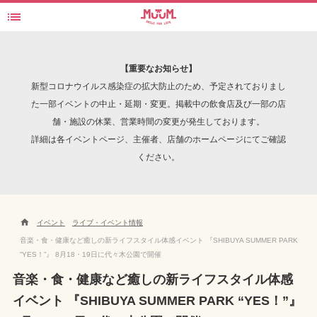

SHIBUYA SUMMER PARK “YES！”
検索
【重要なお知らせ】
新型コロナウイルス感染症の拡大防止のため、予定されておりまし
た一部イベントの中止・延期・変更。掲載中の飲食店及び一部の店
舗・施設の休業、営業時間の変更が発生しております。
INTERVIEW
詳細は各イベントページ、主催者、店舗のホームページにてご確認
ください。

イベント
ライブ・イベント情報
音楽・食・健康など癒しの新ライフスタイル体感イベント 『SHIBUYA SUMMER PARK
“YES！”』 8月18・19日に代々木公園で開催
音楽・食・健康など癒しの新ライフスタイル体感
イベント 『SHIBUYA SUMMER PARK “YES！”』