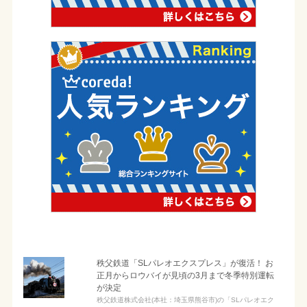
秩父鉄道「SLパレオエクスプレス」が復活！ お
正月からロウバイが見頃の3月まで冬季特別運転
が決定
秩父鉄道株式会社(本社：埼玉県熊谷市)の「SLパレオエク