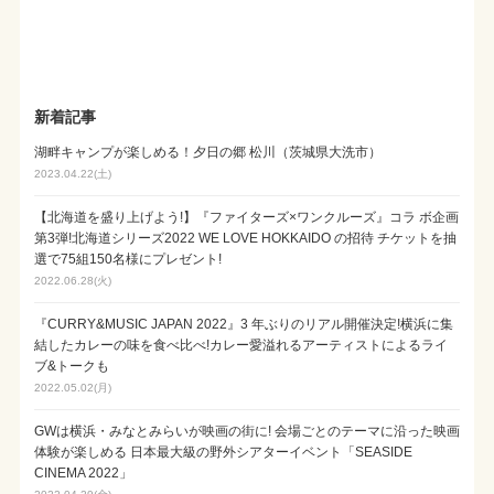
新着記事
湖畔キャンプが楽しめる！夕日の郷 松川（茨城県大洗市）
2023.04.22(土)
【北海道を盛り上げよう!】『ファイターズ×ワンクルーズ』コラ ボ企画
第3弾!北海道シリーズ2022 WE LOVE HOKKAIDO の招待 チケットを抽
選で75組150名様にプレゼント!
2022.06.28(火)
『CURRY&MUSIC JAPAN 2022』3 年ぶりのリアル開催決定!横浜に集
結したカレーの味を食べ比べ!カレー愛溢れるアーティストによるライ
ブ&トークも
2022.05.02(月)
GWは横浜・みなとみらいが映画の街に! 会場ごとのテーマに沿った映画
体験が楽しめる 日本最大級の野外シアターイベント「SEASIDE
CINEMA 2022」