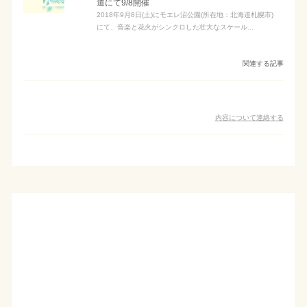
道にて9/8開催
2018年9月8日(土)にモエレ沼公園(所在地：北海道札幌市)
にて、音楽と花火がシンクロした壮大なスケール...
関連する記事
内容について連絡する