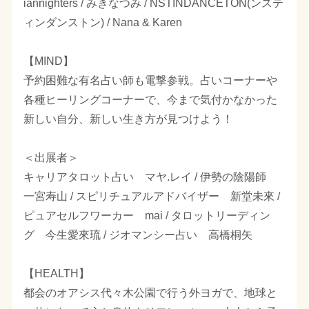
iannighters / みきなつみ / NSTINDANCETON(ンステ
ィンダンストン) / Nana & Karen
【MIND】
予約困難な有名占い師も電撃参戦。占いコーナーや
各種ヒーリングコーナーで、今まで気付かなかった
新しい自分、新しい生き方が見つけよう！
＜出展者＞
キャリアタロット占い マヤ.レイ / 伊勢の陰陽師
一宮寿山 / スピリチュアルアドバイザー 新堂未來 /
ピュアセルフワーカー mai / タロットリーディン
グ 今生愛來琉 / ジオマンシー占い 高橋桐矢
【HEALTH】
都会のオアシス代々木公園で行う外ヨガで、地球と