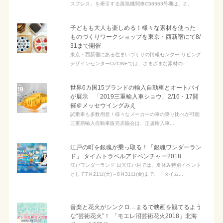
スプレス」を牽引する蒸気機関車C58363号機は、2...
子どもも大人も楽しめる！様々な素材を使った
ものづくりワークショップを東京・西新宿にて8/
31まで開催
東京・西新宿にある住まいづくりの情報センター リビング
デザインセンターOZONEでは、さまざまな素材の...
世界6カ国15ブランドの輸入自動車とオートバイ
が展示 「2019三重輸入車ショウ」2/16・17開
催＠メッセウイングみえ
試乗車も多数用意！様々なメーカーの車の乗り比べが可能
三重県輸入自動車販売店協会は、正規輸入車...
江戸の町を銀魂が乗っ取る！「銀魂ワンダーラン
ド」 タイムトラベルアドベンチャー2018
江戸ワンダーランド 日光江戸村では、夏休み特別イベント
として7月21日(土)～8月31日(金)まで、「タイム...
音楽と花火がシンクロ…まるで映画を観てるよう
な“芸術花火”！ 「モエレ沼芸術花火2018」北海