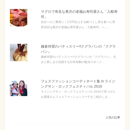
マグロで有名な奥沢の老舗お寿司屋さん「入船寿
司」
自分へのご褒美に！1万円以上する鮪づくし丼を食べに世
田谷区は奥沢の老舗お寿司屋さん「入船寿司」へ ...
鎌倉待望のパティスリー!!クグラパンの『クグラ
パン』
鎌倉待望のパティスリー!!クグラパンの『クグラパン』 古
きと新しきが交錯する日本有数の観光スポット...
フェスファッションコーディネート集 in ライジ
ングサン・ロックフェスティバル 2016
ライジングサン・ロックフェスティバル 2016で見つけた
お洒落さんフェスファッションコーデをご紹介しま...
人気の記事