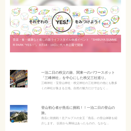
音楽・食・健康など癒しの新ライフスタイル体感イベント 『SHIBUYA SUMME
R PARK “YES！”』 8月18・19日に代々木公園で開催
一泊二日の秩父の旅、関東一のパワースポット
「三峰神社」を中心にした秩父三社巡り。
三峰神社・宝登山神社・秩父神社の三社神社の他にも数多
くの神社が集まる土地。自然の魅力だけではなく...
登山初心者が燕岳に挑戦！！一泊二日の登山の
旅。
燕岳に初挑戦！北アルプスの女王「燕岳」の登山体験を紹
介します。 以前から興味はあったものの、なかな...