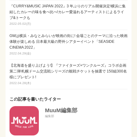
『CURRY&MUSIC JAPAN 2022』3 年ぶりのリアル開催決定!横浜に集
結したカレーの味を食べ比べ!カレー愛溢れるアーティストによるライ
ブ&トークも
2022.05.02(月)
GWは横浜・みなとみらいが映画の街に! 会場ごとのテーマに沿った映画
体験が楽しめる 日本最大級の野外シアターイベント「SEASIDE
CINEMA 2022」
2022.04.29(金)
【北海道を盛り上げよう!】『ファイターズ×ワンクルーズ』コラボ企画
第二弾!札幌ドーム交流戦シリーズの観戦チケットを抽選で 150組300名
様にプレゼント!
2022.04.28(木)
この記事を書いたライター
MuuM編集部
編集部