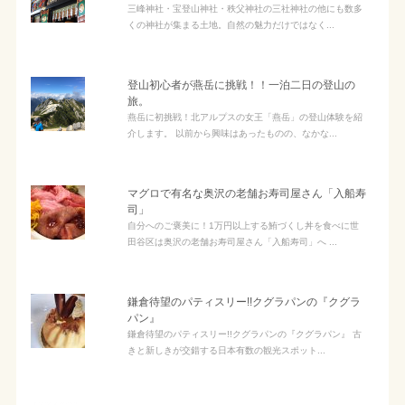
三峰神社・宝登山神社・秩父神社の三社神社の他にも数多
くの神社が集まる土地。自然の魅力だけではなく...
登山初心者が燕岳に挑戦！！一泊二日の登山の
旅。
燕岳に初挑戦！北アルプスの女王「燕岳」の登山体験を紹
介します。 以前から興味はあったものの、なかな...
マグロで有名な奥沢の老舗お寿司屋さん「入船寿
司」
自分へのご褒美に！1万円以上する鮪づくし丼を食べに世
田谷区は奥沢の老舗お寿司屋さん「入船寿司」へ ...
鎌倉待望のパティスリー!!クグラパンの『クグラ
パン』
鎌倉待望のパティスリー!!クグラパンの『クグラパン』 古
きと新しきが交錯する日本有数の観光スポット...