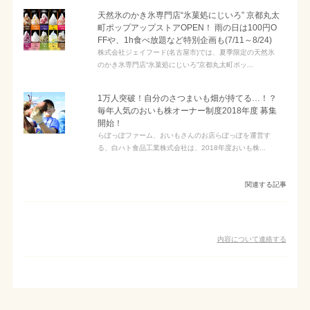
天然氷のかき氷専門店“氷菓処にじいろ” 京都丸太
町ポップアップストアOPEN！ 雨の日は100円O
FFや、1h食べ放題など特別企画も(7/11～8/24)
株式会社ジェイフード(名古屋市)では、夏季限定の天然氷
のかき氷専門店“氷菓処にじいろ”京都丸太町ポッ...
1万人突破！自分のさつまいも畑が持てる…！？
毎年人気のおいも株オーナー制度2018年度 募集
開始！
らぽっぽファーム、おいもさんのお店らぽっぽを運営す
る、白ハト食品工業株式会社は、2018年度おいも株...
関連する記事
内容について連絡する