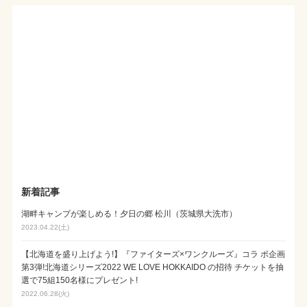
新着記事
湖畔キャンプが楽しめる！夕日の郷 松川（茨城県大洗市）
2023.04.22(土)
【北海道を盛り上げよう!】『ファイターズ×ワンクルーズ』コラ ボ企画
第3弾!北海道シリーズ2022 WE LOVE HOKKAIDO の招待 チケットを抽
選で75組150名様にプレゼント!
2022.06.28(火)