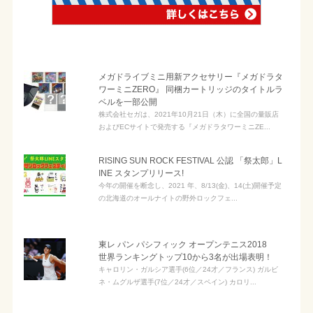
メガドライブミニ用​新アクセサリー『メガドラタ
ワーミニZERO』 同梱カートリッジのタイトルラ
ベルを一部公開
株式会社セガは、2021年10月21日（木）に全国の量販店
およびECサイトで発売する『メガドラタワーミニZE...
RISING SUN ROCK FESTIVAL 公認 「祭太郎」L
INE スタンプリリース!
今年の開催を断念し、2021 年、8/13(金)、14(土)開催予定
の北海道のオールナイトの野外ロックフェ...
東レ パン パシフィック オープンテニス2018
世界ランキングトップ10から3名が出場表明！
キャロリン・ガルシア選手(6位／24才／フランス) ガルビ
ネ・ムグルザ選手(7位／24才／スペイン) カロリ...