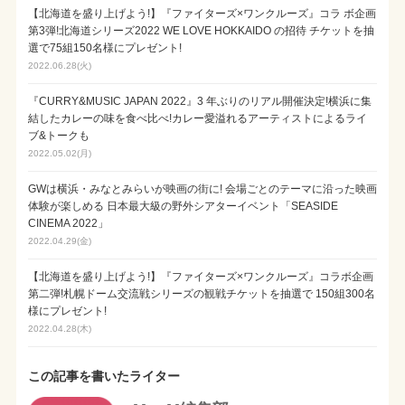
【北海道を盛り上げよう!】『ファイターズ×ワンクルーズ』コラ ボ企画
第3弾!北海道シリーズ2022 WE LOVE HOKKAIDO の招待 チケットを抽
選で75組150名様にプレゼント!
2022.06.28(火)
『CURRY&MUSIC JAPAN 2022』3 年ぶりのリアル開催決定!横浜に集
結したカレーの味を食べ比べ!カレー愛溢れるアーティストによるライ
ブ&トークも
2022.05.02(月)
GWは横浜・みなとみらいが映画の街に! 会場ごとのテーマに沿った映画
体験が楽しめる 日本最大級の野外シアターイベント「SEASIDE
CINEMA 2022」
2022.04.29(金)
【北海道を盛り上げよう!】『ファイターズ×ワンクルーズ』コラボ企画
第二弾!札幌ドーム交流戦シリーズの観戦チケットを抽選で 150組300名
様にプレゼント!
2022.04.28(木)
この記事を書いたライター