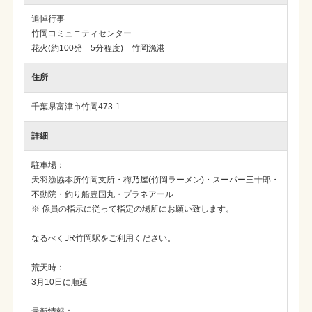
追悼行事
竹岡コミュニティセンター
花火(約100発 5分程度) 竹岡漁港
住所
千葉県富津市竹岡473-1
詳細
駐車場：
天羽漁協本所竹岡支所・梅乃屋(竹岡ラーメン)・スーパー三十郎・
不動院・釣り船豊国丸・プラネアール
※ 係員の指示に従って指定の場所にお願い致します。
なるべくJR竹岡駅をご利用ください。
荒天時：
3月10日に順延
最新情報：