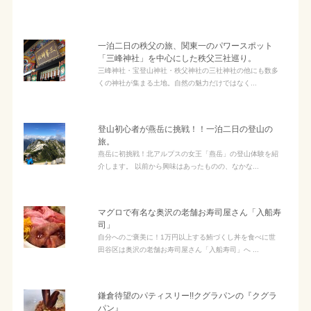
一泊二日の秩父の旅、関東一のパワースポット
「三峰神社」を中心にした秩父三社巡り。
三峰神社・宝登山神社・秩父神社の三社神社の他にも数多
くの神社が集まる土地。自然の魅力だけではなく...
登山初心者が燕岳に挑戦！！一泊二日の登山の
旅。
燕岳に初挑戦！北アルプスの女王「燕岳」の登山体験を紹
介します。 以前から興味はあったものの、なかな...
マグロで有名な奥沢の老舗お寿司屋さん「入船寿
司」
自分へのご褒美に！1万円以上する鮪づくし丼を食べに世
田谷区は奥沢の老舗お寿司屋さん「入船寿司」へ ...
鎌倉待望のパティスリー!!クグラパンの『クグラ
パン』