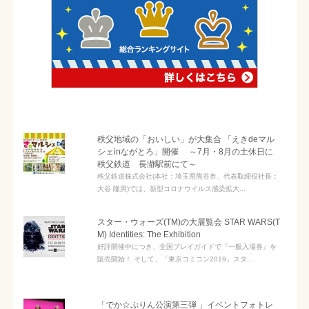
秩父地域の「おいしい」が大集合 「えきdeマル
シェinながとろ」開催 ～7月・8月の土休日に
秩父鉄道 長瀞駅前にて～
秩父鉄道株式会社(本社：埼玉県熊谷市、代表取締役社長：
大谷 隆男)では、新型コロナウイルス感染拡大...
スター・ウォーズ(TM)の大展覧会 STAR WARS(T
M) Identities: The Exhibition
好評開催中につき、全国プレイガイドで『一般入場券』を
販売開始！ そして、「東京コミコン2019」スタ...
「でか☆ぷりん公演第三弾 」イベントフォトレ