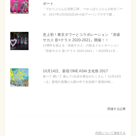
ポート
「でか☆ぷりん公演第三弾 」〜やっぱりぷりんが好き♡〜
が、2017年1月29日(日)＠小岩アーバンプラザで開...
史上初！東京タワーとコラボレーション 『赤坂
サカス 音×テラス 2020-2021』開催！！
12周年を迎える「赤坂サカス」の彩るイルミネーション
『赤坂サカス 音×テラス 2020-2021』！2020年11月...
10月14日、新宿 ONE ASIA 文化祭 2017
食べて 聴いて 遊んで♪出店や屋台がたくさん！ 10月14日
（土）新宿の高層ビル群の中で文化祭!? 新宿ONE...
関連する記事
内容について連絡する