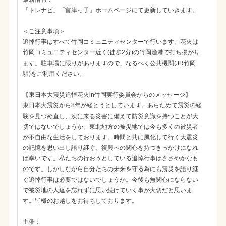
「トレナビ」「富津っ子」ホームページにて更新していきます。
＜ご注意事項＞
追悼行事はすべて竹岡コミュニティセンターで行います。花火は
竹岡コミュニティセンター近く(徒歩2分)の竹岡漁港で打ち揚がり
ます。駐車場に限りがありますので、なるべく公共機関(JR竹岡
駅)をご利用ください。
【東日本大震災追悼花火in竹岡実行委員会からのメッセージ】
東日本大震災から8年が経とうとしています。あらためて震災の経
験を見つめ直し、次に来る災害に備えて防災意識を持つことが大
切ではないでしょうか。東北地方の被災地では今も多くの被災者
が不自由な生活をしております。時間と共に風化して行く大震災
の記憶を思い出し語り継ぐ、復興への関心を持つきっかけになれ
ば幸いです。私たちの行おうとしている追悼行事はささやかなも
のです。しかしながら自分たちの未来を守る為にも震災を語り継
ぐ追悼行事は必要ではないでしょうか。今後も無関心にならない
で被災地の人達を忘れずに思い続けていく事が大切だと思いま
す。皆様のお越しをお待ちしております。
主催：