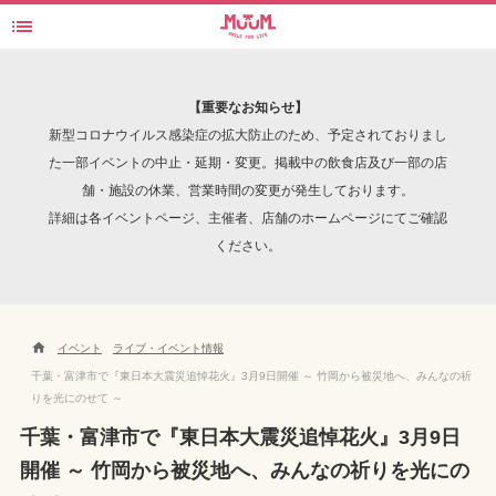

東日本大震災追悼花火
検索
【重要なお知らせ】
新型コロナウイルス感染症の拡大防止のため、予定されておりまし
た一部イベントの中止・延期・変更。掲載中の飲食店及び一部の店
舗・施設の休業、営業時間の変更が発生しております。
INTERVIEW
詳細は各イベントページ、主催者、店舗のホームページにてご確認
ください。

イベント
ライブ・イベント情報
千葉・富津市で『東日本大震災追悼花火』3月9日開催 ～ 竹岡から被災地へ、みんなの祈
りを光にのせて ～
千葉・富津市で『東日本大震災追悼花火』3月9日
開催 ～ 竹岡から被災地へ、みんなの祈りを光にの