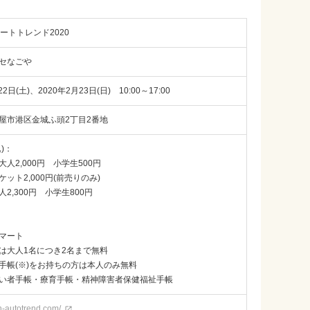
オートトレンド2020
セなごや
22日(土)、2020年2月23日(日) 10:00～17:00
屋市港区金城ふ頭2丁目2番地
)：
人2,000円 小学生500円
ット2,000円(前売りのみ)
2,300円 小学生800円
マート
は大人1名につき2名まで無料
手帳(※)をお持ちの方は本人のみ無料
い者手帳・療育手帳・精神障害者保健福祉手帳
n-autotrend.com/
