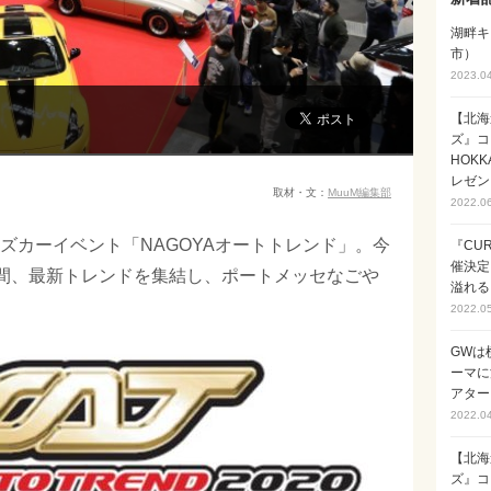
湖畔キ
市）
2023.0
【北海
ズ』コ
HOK
レゼン
取材・文：
MuuM編集部
2022.0
ズカーイベント「NAGOYAオートトレンド」。今
『CUR
催決定
の2日間、最新トレンドを集結し、ポートメッセなごや
溢れる
2022.0
GWは
ーマに
アターイ
2022.0
【北海
ズ』コ