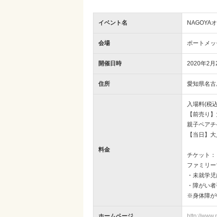
イベント名
NAGOYA
会場
ポートメッ
開催日時
2020年2月
住所
愛知県名古
入場料(税込
【前売り】大
親子ペアチケ
【当日】大人
料金
チケット：
ファミリー
・未就学児
・障がい者
※身体障が
ホームページ
http://www.