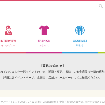
INTERVIEW
FASHION
GOURMET
インタビュー
おしゃれ
味わう
【重要なお知らせ】
されておりました一部イベントの中止・延期・変更。掲載中の飲食店及び一部の店舗
詳細は各イベントページ、主催者、店舗のホームページにてご確認ください。
OYAオートトレンド2020」2月22日(土)・23日(日)開催！ 中部・東海地区最大級、個性的なカス