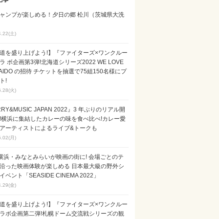
ャンプが楽しめる！夕日の郷 松川（茨城県大洗
4.22(土)
道を盛り上げよう!】『ファイターズ×ワンクルー
ラ ボ企画第3弾!北海道シリーズ2022 WE LOVE
KAIDO の招待 チケットを抽選で75組150名様にプ
ト!
6.28(火)
RY&MUSIC JAPAN 2022』3 年ぶりのリアル開
!横浜に集結したカレーの味を食べ比べ!カレー愛
アーティストによるライブ&トークも
5.02(月)
横浜・みなとみらいが映画の街に! 会場ごとのテ
沿った映画体験が楽しめる 日本最大級の野外シ
ベント「SEASIDE CINEMA 2022」
4.29(金)
道を盛り上げよう!】『ファイターズ×ワンクルー
ラボ企画第二弾!札幌ドーム交流戦シリーズの観