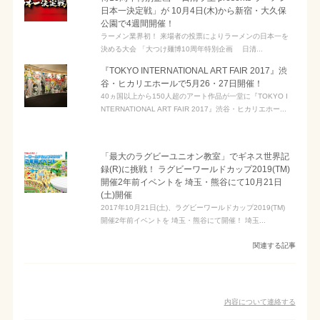
日本一決定戦」が 10月4日(木)から新宿・大久保
公園で4週間開催！
ラーメン業界初！ 来場者の投票によりラーメンの日本一を
決める大会 「大つけ麺博10周年特別企画 日清...
『TOKYO INTERNATIONAL ART FAIR 2017』渋
谷・ヒカリエホールで5月26・27日開催！
40ヵ国以上から150人超のアート作品が一堂に『TOKYO I
NTERNATIONAL ART FAIR 2017』渋谷・ヒカリエホー...
「最大のラグビーユニオン教室」でギネス世界記
録(R)に挑戦！ ラグビーワールドカップ2019(TM)
開催2年前イベントを 埼玉・熊谷にて10月21日
(土)開催
2017年10月21日(土)、ラグビーワールドカップ2019(TM)
開催2年前イベントを 埼玉・熊谷にて開催！ 埼玉...
関連する記事
内容について連絡する