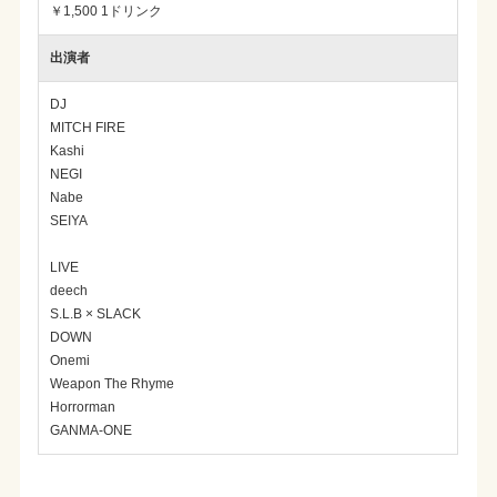
￥1,500 1ドリンク
出演者
DJ
MITCH FIRE
Kashi
NEGI
Nabe
SEIYA
LIVE
deech
S.L.B × SLACK
DOWN
Onemi
Weapon The Rhyme
Horrorman
GANMA-ONE