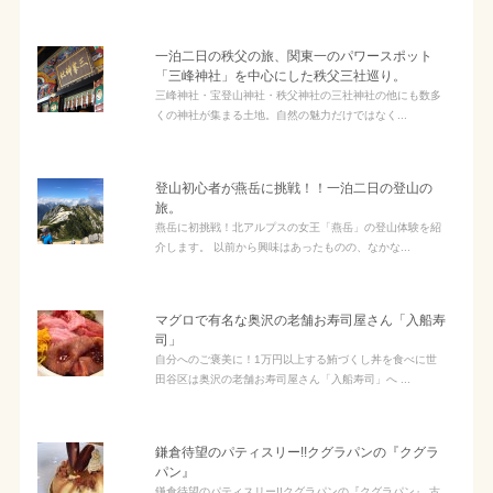
一泊二日の秩父の旅、関東一のパワースポット
「三峰神社」を中心にした秩父三社巡り。
三峰神社・宝登山神社・秩父神社の三社神社の他にも数多
くの神社が集まる土地。自然の魅力だけではなく...
登山初心者が燕岳に挑戦！！一泊二日の登山の
旅。
燕岳に初挑戦！北アルプスの女王「燕岳」の登山体験を紹
介します。 以前から興味はあったものの、なかな...
マグロで有名な奥沢の老舗お寿司屋さん「入船寿
司」
自分へのご褒美に！1万円以上する鮪づくし丼を食べに世
田谷区は奥沢の老舗お寿司屋さん「入船寿司」へ ...
鎌倉待望のパティスリー!!クグラパンの『クグラ
パン』
鎌倉待望のパティスリー!!クグラパンの『クグラパン』 古