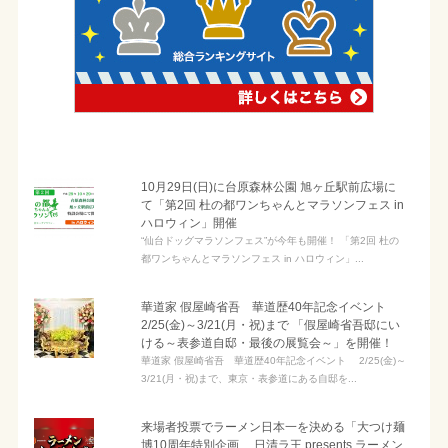
10月29日(日)に台原森林公園 旭ヶ丘駅前広場に
て「第2回 杜の都ワンちゃんとマラソンフェス in
ハロウィン」開催
“仙台ドッグマラソンフェス”が今年も開催！ 「第2回 杜の
都ワンちゃんとマラソンフェス in ハロウィン」...
華道家 假屋崎省吾 華道歴40年記念イベント
2/25(金)～3/21(月・祝)まで 「假屋崎省吾邸にい
ける～表参道自邸・最後の展覧会～」を開催！
華道家 假屋崎省吾 華道歴40年記念イベント 2/25(金)～
3/21(月・祝)まで、東京・表参道にある自邸を...
来場者投票でラーメン日本一を決める「大つけ麺
博10周年特別企画 日清ラ王 presents ラーメン