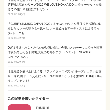
【北海道を盛り上げよう!】『ファイターズ×ワンクルーズ』コラ ボ企画
第3弾!北海道シリーズ2022 WE LOVE HOKKAIDO の招待 チケットを抽
選で75組150名様にプレゼント!
2022.06.28(火)
『CURRY&MUSIC JAPAN 2022』3 年ぶりのリアル開催決定!横浜に集
結したカレーの味を食べ比べ!カレー愛溢れるアーティストによるライ
ブ&トークも
2022.05.02(月)
GWは横浜・みなとみらいが映画の街に! 会場ごとのテーマに沿った映画
体験が楽しめる 日本最大級の野外シアターイベント「SEASIDE
CINEMA 2022」
2022.04.29(金)
【北海道を盛り上げよう!】『ファイターズ×ワンクルーズ』コラボ企画
第二弾!札幌ドーム交流戦シリーズの観戦チケットを抽選で 150組300名
様にプレゼント!
2022.04.28(木)
この記事を書いたライター
muum