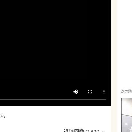
次の動
なら
視聴回数 2,897