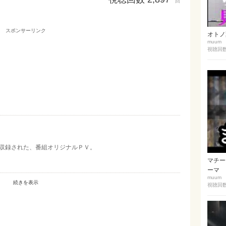
回
スポンサーリンク
オトノ葉
muum
視聴回数
に収録された、番組オリジナルＰＶ。
マチーデ
ーマ
muum
続きを表示
視聴回数 