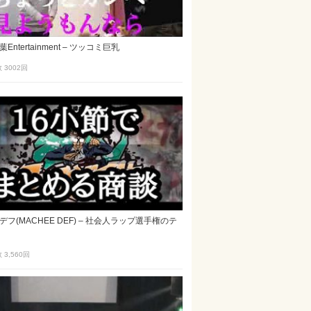
Entertainment – ツッコミ巨乳
 3002
回
フ(MACHEE DEF) – 社会人ラップ選手権のテ
3,560
回