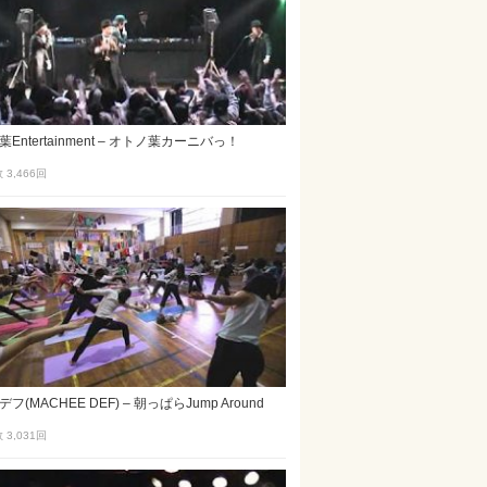
Entertainment – オトノ葉カーニバっ！
3,466
回
フ(MACHEE DEF) – 朝っぱらJump Around
3,031
回