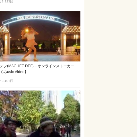
3,223
回
デフ(MACHEE DEF) – オンラインストーカー
みusic Video】
3,401
回