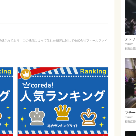
オトノ葉
ed によって提供されており、この機能によって生じた損害に対して株式会社フィールファイ
muum
視聴回数 
マチーデ
muum
視聴回数 