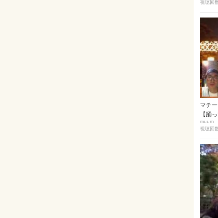
視聴回数 
マチー
【踊って
muum
視聴回数 