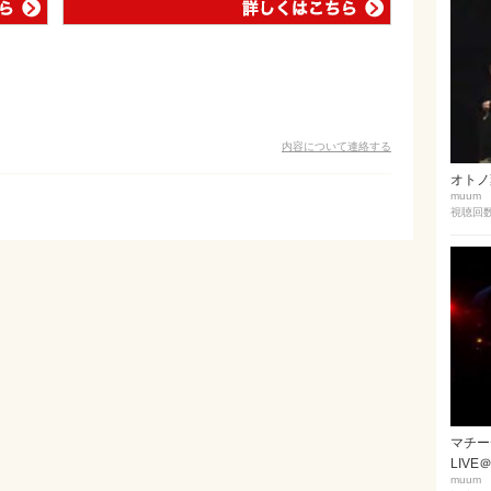
内容について連絡する
オトノ葉
muum
視聴回数 
マチーデ
LIVE＠
muum