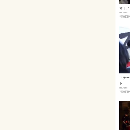
オトノ葉E
muum
視聴回数 
マチーデ
ト
muum
視聴回数 