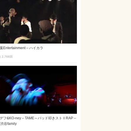
Entertainment – ハイカラ
2,768
回
フ&KO-ney – TAME～パッド叩きストⅡRAP –
渋谷family