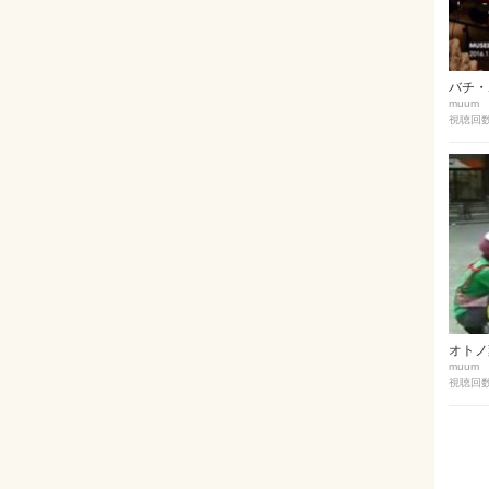
バチ・
muum
視聴回数 
オトノ葉
muum
視聴回数 