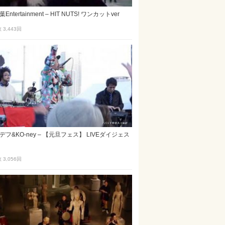
ntertainment – HIT NUTS! ワンカットver
3,443
回
フ&KO-ney – 【元旦フェス】 LIVEダイジェス
3,056
回