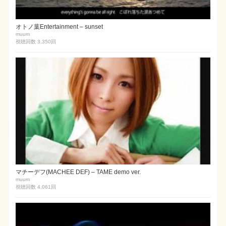
オトノ葉Entertainment – sunset
muum
視聴回数 3,350
回
マチーデフ(MACHEE DEF) – TAME demo ver.
muum
視聴回数 4,061
回