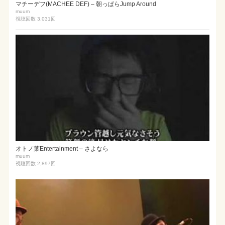
マチーデフ(MACHEE DEF) – 朝っぱらJump Around
muum
視聴回数 3,031
回
オトノ葉Entertainment – さよなら
muum
視聴回数 2,897
回