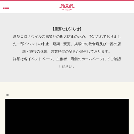

オトノ葉Entertainment – ツッコミ巨乳 動画
検索
【重要なお知らせ】
新型コロナウイルス感染症の拡大防止のため、予定されておりまし
た一部イベントの中止・延期・変更。掲載中の飲食店及び一部の店
舗・施設の休業、営業時間の変更が発生しております。
INTERVIEW
詳細は各イベントページ、主催者、店舗のホームページにてご確認
ください。
