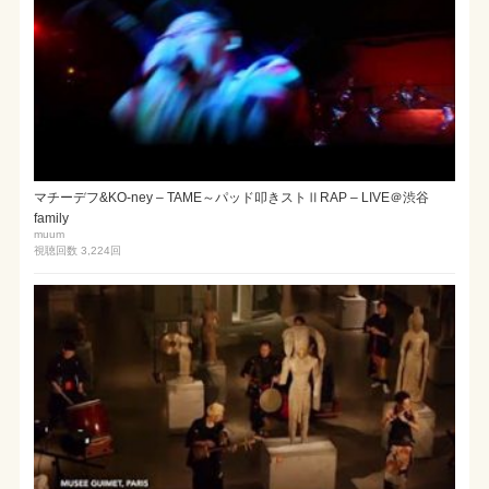
マチーデフ&KO-ney – TAME～パッド叩きストⅡRAP – LIVE＠渋谷
family
muum
視聴回数 3,224
回