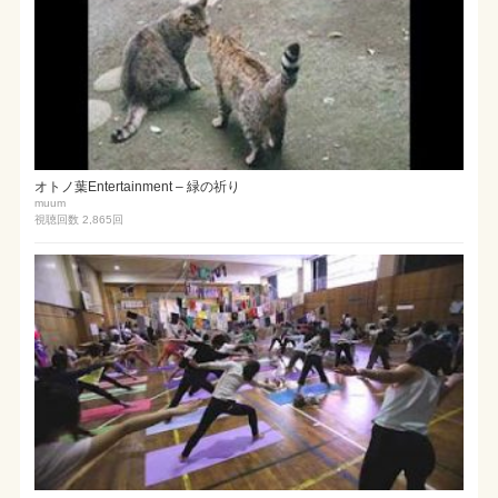
オトノ葉Entertainment – 緑の祈り
muum
視聴回数 2,865
回