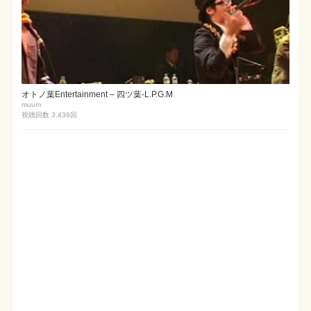
オトノ葉Entertainment – 四ツ葉-L.P.G.M
muum
視聴回数 3,439
回