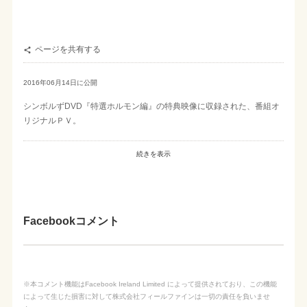
ページを共有する

2016年06月14日に公開
シンボルずDVD『特選ホルモン編』の特典映像に収録された、番組オ
リジナルＰＶ。
続きを表示
Facebookコメント
※本コメント機能はFacebook Ireland Limited によって提供されており、この機能
によって生じた損害に対して株式会社フィールファインは一切の責任を負いませ