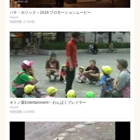
バチ・ホリック – 2016 プロモーションムービー
muum
視聴回数 3,704
回
オトノ葉Entertainment – わんぱくプレイヤー
muum
視聴回数 3,008
回