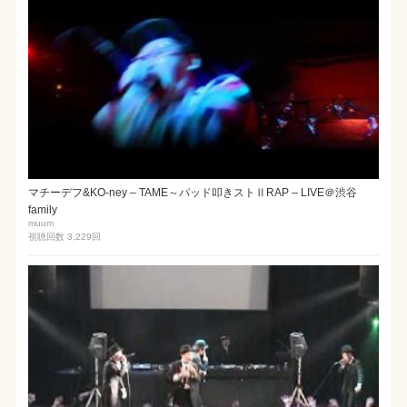
マチーデフ&KO-ney – TAME～パッド叩きストⅡRAP – LIVE＠渋谷
family
muum
視聴回数 3,229
回