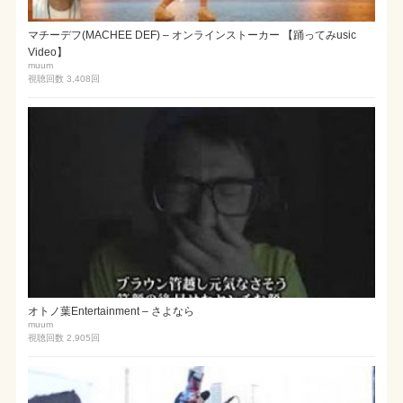
マチーデフ(MACHEE DEF) – オンラインストーカー 【踊ってみusic
Video】
muum
視聴回数 3,408
回
オトノ葉Entertainment – さよなら
muum
視聴回数 2,905
回