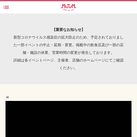

オトノ葉Entertainment – わんぱくプレイヤー 動画
検索
【重要なお知らせ】
新型コロナウイルス感染症の拡大防止のため、予定されておりまし
た一部イベントの中止・延期・変更。掲載中の飲食店及び一部の店
舗・施設の休業、営業時間の変更が発生しております。
INTERVIEW
詳細は各イベントページ、主催者、店舗のホームページにてご確認
ください。
