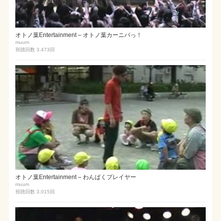
オトノ葉Entertainment – オトノ葉カーニバっ！
muum
視聴回数 3,473
回
オトノ葉Entertainment – わんぱくプレイヤー
muum
視聴回数 3,015
回