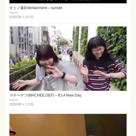
オトノ葉Entertainment – sunset
muum
視聴回数 3,354
回
マチーデフ(MACHEE DEF) – It’s A New Day
muum
視聴回数 4,152
回