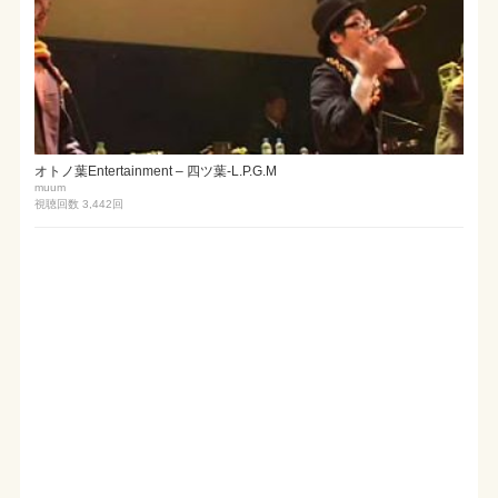
オトノ葉Entertainment – 四ツ葉-L.P.G.M
muum
視聴回数 3,442
回