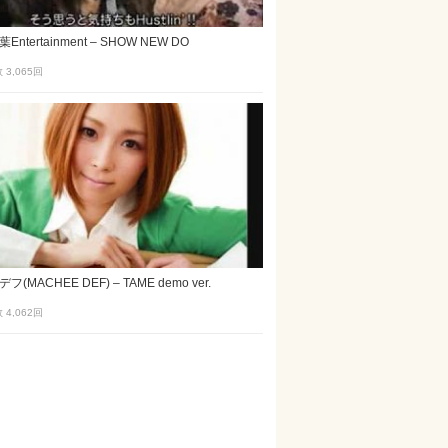
ntertainment – SHOW NEW DO
3,065
回
(MACHEE DEF) – TAME demo ver.
4,062
回