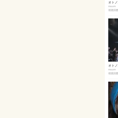
オトノ葉E
muum
視聴回数 
オトノ葉
muum
視聴回数 