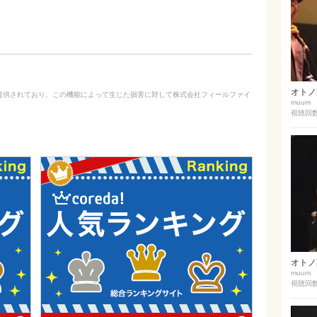
オトノ葉E
ed によって提供されており、この機能によって生じた損害に対して株式会社フィールファイ
muum
視聴回数 
オトノ葉
muum
視聴回数 