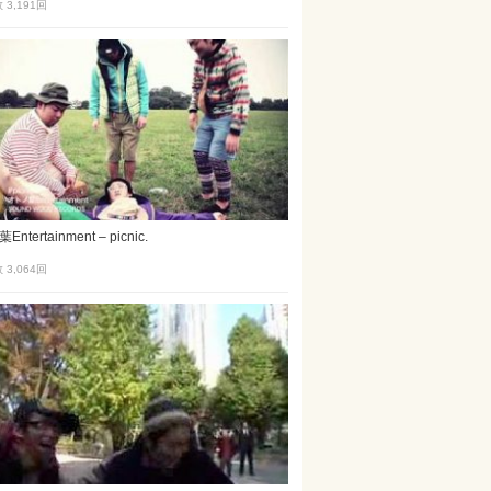
3,191
回
ntertainment – picnic.
3,064
回