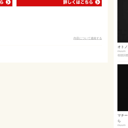
内容について連絡する
オトノ葉
muum
視聴回数 
マチーデ
ら
muum