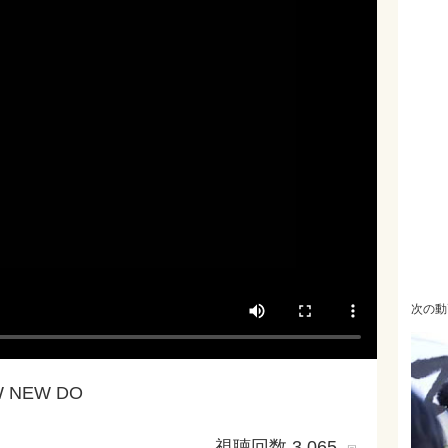
次の動
W NEW DO
視聴回数 3,065