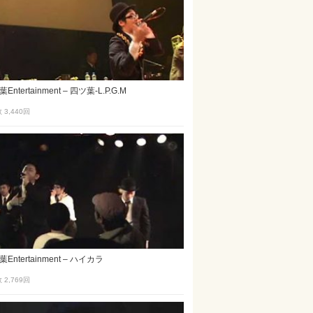
ntertainment – 四ツ葉-L.P.G.M
3,440
回
Entertainment – ハイカラ
2,769
回