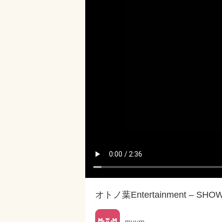
オトノ葉Entertainment – SHO
muum