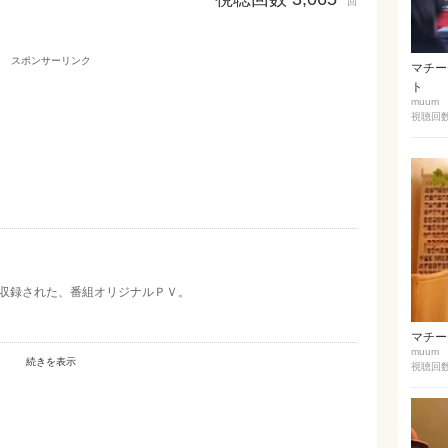
回
スポンサーリンク
マチーデ
ト
muum
視聴回数
に収録された、番組オリジナルＰＶ。
マチーデ
muum
続きを表示
視聴回数 