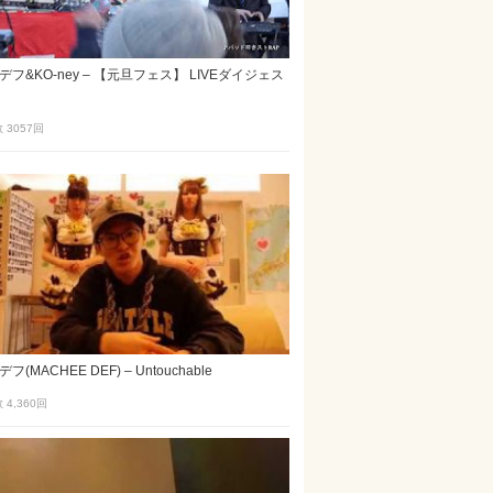
フ&KO-ney – 【元旦フェス】 LIVEダイジェス
 3057
回
フ(MACHEE DEF) – Untouchable
4,360
回