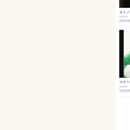
オトノ葉E
muum
視聴回数 
マチーデフ
muum
視聴回数 