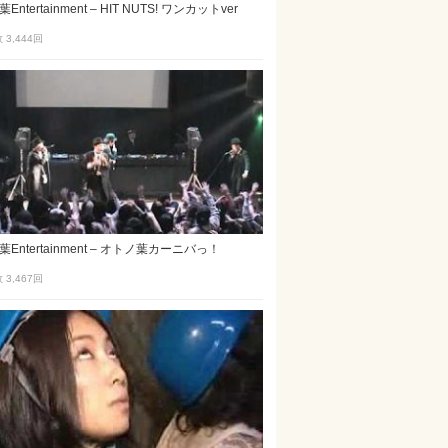
ntertainment – HIT NUTS! ワンカットver
3,444
回
Entertainment – オトノ葉カーニバっ！
3,467
回