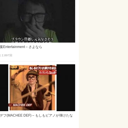
Entertainment – さよなら
2,897
回
フ(MACHEE DEF) – もしもピアノが弾けたな