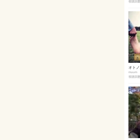
視聴回数 
オトノ葉E
muum
視聴回数 