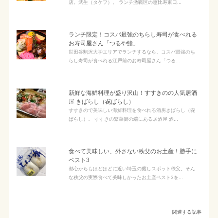
店。武生（タケフ）。 ランチ激戦区の恵比寿東口...
ランチ限定！コスパ最強のちらし寿司が食べれる
お寿司屋さん「つるや鮨」
世田谷駒沢大学エリアでランチするなら、コスパ最強のち
らし寿司が食べれる江戸前のお寿司屋さん「つる...
新鮮な海鮮料理が盛り沢山！すすきのの人気居酒
屋 きばらし（㐂ばらし）
すすきので美味しい海鮮料理を食べれる酒房きばらし（㐂
ばらし）。 すすきの繁華街の端にある居酒屋 酒...
食べて美味しい、外さない秩父のお土産！勝手に
ベスト3
都心からもほどほどに近い埼玉の癒しスポット秩父。そん
な秩父の実際食べて美味しかったお土産ベスト3を...
関連する記事