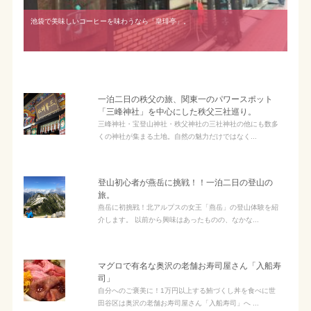
池袋で美味しいコーヒーを味わうなら「皇琲亭」。
一泊二日の秩父の旅、関東一のパワースポット
「三峰神社」を中心にした秩父三社巡り。
三峰神社・宝登山神社・秩父神社の三社神社の他にも数多
くの神社が集まる土地。自然の魅力だけではなく...
登山初心者が燕岳に挑戦！！一泊二日の登山の
旅。
燕岳に初挑戦！北アルプスの女王「燕岳」の登山体験を紹
介します。 以前から興味はあったものの、なかな...
マグロで有名な奥沢の老舗お寿司屋さん「入船寿
司」
自分へのご褒美に！1万円以上する鮪づくし丼を食べに世
田谷区は奥沢の老舗お寿司屋さん「入船寿司」へ ...