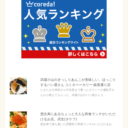
武蔵小山のぎっしりあんこが美味しい。ほっこり
するパン屋さん コミネベーカリー 銀座通り店
たまたま大井町から中目黒まで乗ったタクシーの運転手さ
んから教えてもらった、武蔵小山のパン屋さんコ...
恵比寿にあるちょっと大人な和食ランチがいただ
けるお店。武生(タケフ)
恵比寿で落ち着いた雰囲気で和食ランチがいただけるお