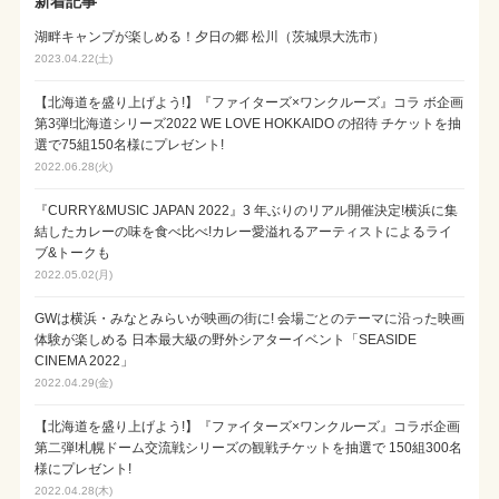
新着記事
湖畔キャンプが楽しめる！夕日の郷 松川（茨城県大洗市）
2023.04.22(土)
【北海道を盛り上げよう!】『ファイターズ×ワンクルーズ』コラ ボ企画
第3弾!北海道シリーズ2022 WE LOVE HOKKAIDO の招待 チケットを抽
選で75組150名様にプレゼント!
2022.06.28(火)
『CURRY&MUSIC JAPAN 2022』3 年ぶりのリアル開催決定!横浜に集
結したカレーの味を食べ比べ!カレー愛溢れるアーティストによるライ
ブ&トークも
2022.05.02(月)
GWは横浜・みなとみらいが映画の街に! 会場ごとのテーマに沿った映画
体験が楽しめる 日本最大級の野外シアターイベント「SEASIDE
CINEMA 2022」
2022.04.29(金)
【北海道を盛り上げよう!】『ファイターズ×ワンクルーズ』コラボ企画
第二弾!札幌ドーム交流戦シリーズの観戦チケットを抽選で 150組300名
様にプレゼント!
2022.04.28(木)