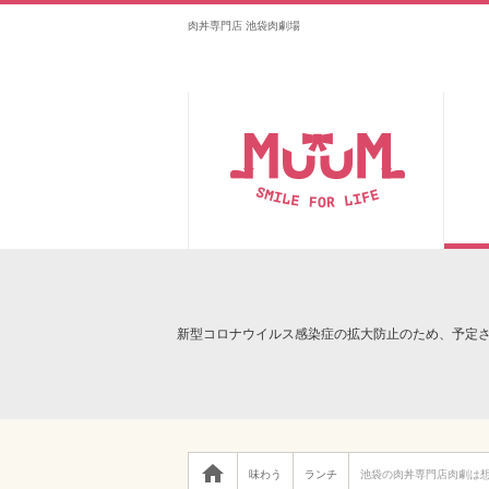
肉丼専門店 池袋肉劇場
新型コロナウイルス感染症の拡大防止のため、予定

味わう
ランチ
池袋の肉丼専門店肉劇は