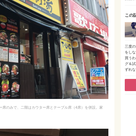
この
三度の
をしな
買うわ
グ＆試
ずれな
ー席のみで、二階はカウター席とテーブル席（4席）を併設。家