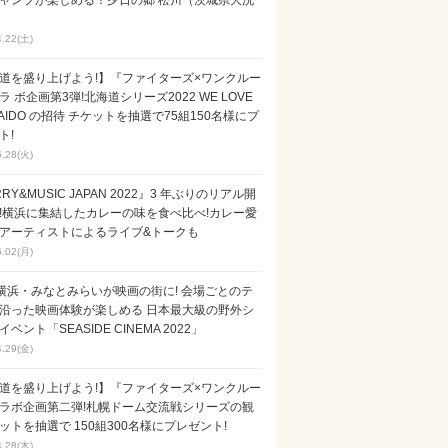
ャンプが楽しめる！夕日の郷 松川（茨城県大洗
4.22(土)
道を盛り上げよう!】『ファイターズ×ワンクルー
ラ ボ企画第3弾!北海道シリーズ2022 WE LOVE
KAIDO の招待 チケットを抽選で75組150名様にプ
ト!
6.28(火)
RY&MUSIC JAPAN 2022』3 年ぶりのリアル開
!横浜に集結したカレーの味を食べ比べ!カレー愛
アーティストによるライブ&トークも
5.02(月)
横浜・みなとみらいが映画の街に! 会場ごとのテ
沿った映画体験が楽しめる 日本最大級の野外シ
ベント「SEASIDE CINEMA 2022」
4.29(金)
道を盛り上げよう!】『ファイターズ×ワンクルー
ラボ企画第二弾!札幌ドーム交流戦シリーズの観
ットを抽選で 150組300名様にプレゼント!
4.28(木)