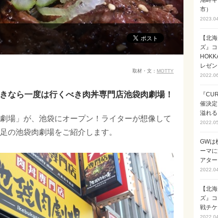
湖畔キ
市）
2023.0
【北海
ズ』コ
HOK
レゼン
取材・文：
MOTTY
2022.0
きなら一度は行くべき肉丼専門店池袋肉劇場！
『CUR
催決定
溢れる
劇場」が、池袋にオープン！ライターが想像して
2022.0
足の池袋肉劇場をご紹介します。
GWは
ーマに
アターイ
2022.0
【北海
ズ』コ
戦チケ
2022.0