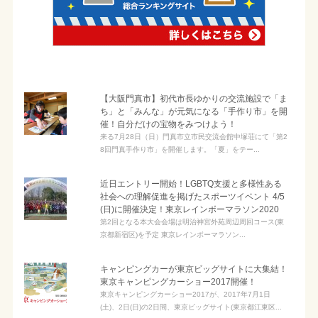
【大阪門真市】初代市長ゆかりの交流施設で「ま
ち」と「みんな」が元気になる「手作り市」を開
催！自分だけの宝物をみつけよう！
来る7月28日（日）門真市立市民交流会館中塚荘にて「第2
8回門真手作り市」を開催します。「夏」をテー...
近日エントリー開始！LGBTQ支援と多様性ある
社会への理解促進を掲げたスポーツイベント 4/5
(日)に開催決定！東京レインボーマラソン2020
第2回となる本大会会場は明治神宮外苑周辺周回コース(東
京都新宿区)を予定 東京レインボーマラソン...
キャンピングカーが東京ビッグサイトに大集結！
東京キャンピングカーショー2017開催！
東京キャンピングカーショー2017が、2017年7月1日
(土)、2日(日)の2日間、東京ビッグサイト(東京都江東区...