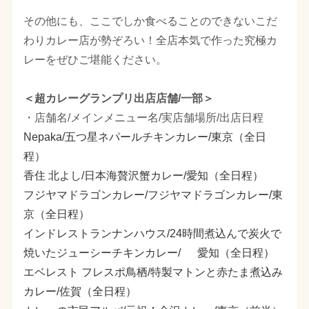
その他にも、ここでしか食べることのできないこだ
わりカレー店が勢ぞろい！全店本気で作った究極カ
レーをぜひご堪能ください。
＜超カレーグランプリ出店店舗/一部＞
・店舗名/メインメニュー名/実店舗場所/出店日程
Nepaka/五つ星ネパールチキンカレー/東京（全日
程）
香住 北よし/日本海贅沢蟹カレー/愛知（全日程）
フジヤマドラゴンカレー/フジヤマドラゴンカレー/東
京（全日程）
インドレストランナンハウス/24時間煮込んで炭火で
焼いたジューシーチキンカレー/ 愛知（全日程）
エベレスト フレスポ鳥栖/特製マトンと赤たま煮込み
カレー/佐賀（全日程）