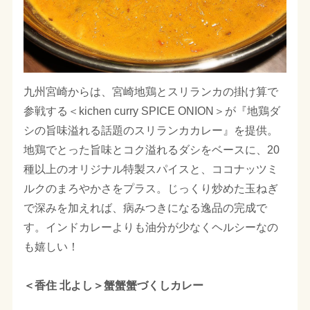
九州宮崎からは、宮崎地鶏とスリランカの掛け算で
参戦する＜kichen curry SPICE ONION＞が『地鶏ダ
シの旨味溢れる話題のスリランカカレー』を提供。
地鶏でとった旨味とコク溢れるダシをベースに、20
種以上のオリジナル特製スパイスと、ココナッツミ
ルクのまろやかさをプラス。じっくり炒めた玉ねぎ
で深みを加えれば、病みつきになる逸品の完成で
す。インドカレーよりも油分が少なくヘルシーなの
も嬉しい！
＜香住 北よし＞蟹蟹蟹づくしカレー