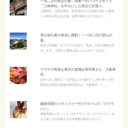
一泊二日の秩父の旅、関東一のパワースポット
「三峰神社」を中心にした秩父三社巡り。
三峰神社・宝登山神社・秩父神社の三社神社の他にも数多
くの神社が集まる土地。自然の魅力だけではなく...
登山初心者が燕岳に挑戦！！一泊二日の登山の
旅。
燕岳に初挑戦！北アルプスの女王「燕岳」の登山体験を紹
介します。 以前から興味はあったものの、なかな...
マグロで有名な奥沢の老舗お寿司屋さん「入船寿
司」
自分へのご褒美に！1万円以上する鮪づくし丼を食べに世
田谷区は奥沢の老舗お寿司屋さん「入船寿司」へ ...
鎌倉待望のパティスリー!!クグラパンの『クグラ
パン』
鎌倉待望のパティスリー!!クグラパンの『クグラパン』 古
きと新しきが交錯する日本有数の観光スポット...