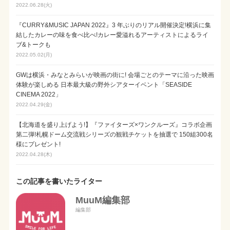
2022.06.28(火)
『CURRY&MUSIC JAPAN 2022』3 年ぶりのリアル開催決定!横浜に集
結したカレーの味を食べ比べ!カレー愛溢れるアーティストによるライ
ブ&トークも
2022.05.02(月)
GWは横浜・みなとみらいが映画の街に! 会場ごとのテーマに沿った映画
体験が楽しめる 日本最大級の野外シアターイベント「SEASIDE
CINEMA 2022」
2022.04.29(金)
【北海道を盛り上げよう!】『ファイターズ×ワンクルーズ』コラボ企画
第二弾!札幌ドーム交流戦シリーズの観戦チケットを抽選で 150組300名
様にプレゼント!
2022.04.28(木)
この記事を書いたライター
MuuM編集部
編集部