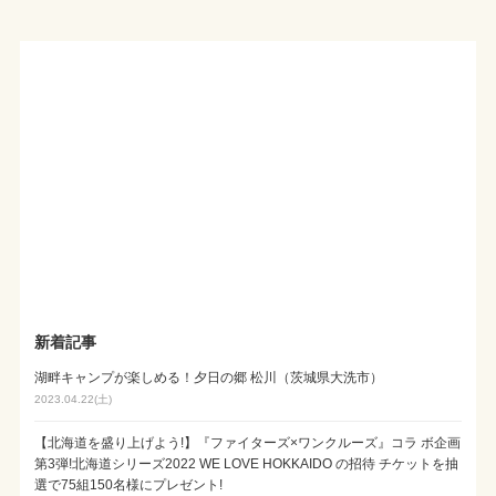
新着記事
湖畔キャンプが楽しめる！夕日の郷 松川（茨城県大洗市）
2023.04.22(土)
【北海道を盛り上げよう!】『ファイターズ×ワンクルーズ』コラ ボ企画
第3弾!北海道シリーズ2022 WE LOVE HOKKAIDO の招待 チケットを抽
選で75組150名様にプレゼント!