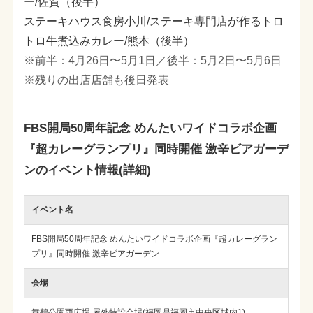
ー/佐賀（後半）
ステーキハウス食房小川/ステーキ専門店が作るトロ
トロ牛煮込みカレー/熊本（後半）
※前半：4月26日〜5月1日／後半：5月2日〜5月6日
※残りの出店店舗も後日発表
FBS開局50周年記念 めんたいワイドコラボ企画
『超カレーグランプリ』同時開催 激辛ビアガーデ
ンのイベント情報(詳細)
イベント名
FBS開局50周年記念 めんたいワイドコラボ企画『超カレーグラン
プリ』同時開催 激辛ビアガーデン
会場
舞鶴公園西広場 屋外特設会場(福岡県福岡市中央区城内1)