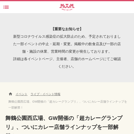

FBS開局50周年記念 めんたいワイドコラボ企画『超カレーグランプリ』同時開催 激辛ビアガー
検索
【重要なお知らせ】
新型コロナウイルス感染症の拡大防止のため、予定されておりまし
た一部イベントの中止・延期・変更。掲載中の飲食店及び一部の店
舗・施設の休業、営業時間の変更が発生しております。
INTERVIEW
詳細は各イベントページ、主催者、店舗のホームページにてご確認
ください。

イベント
ライブ・イベント情報
舞鶴公園西広場、GW開催の「超カレーグランプリ」、ついにカレー店舗ラインナップを
一部解禁！
舞鶴公園西広場、GW開催の「超カレーグランプ
リ」、ついにカレー店舗ラインナップを一部解