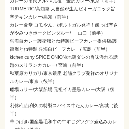
カレーの市民アルバ/元祖！金沢カレー/東京（前半）
TURMERIC/高知発 大自然が生んだオーガニック旨
辛チキンカレー/高知（前半）
カレー食堂 コモやん。/ポルトガル発祥！酸っぱ辛さ
がやみつきポークビンダルー/ 山口（前半）
呉海自カレー護衛艦とね特製ビーフカレー提供店/護
衛艦とね特製 呉海自ビーフカレー/ 広島（前半）
kichen curry SPICE ONION/地鶏ダシの旨味溢れる話
題のスリランカカレー/ 宮崎（前半）
秋葉原カリガリ/東京銀座 老舗クラブ発祥のオリジナ
ルカレー/東京（後半）
船場カリー/大阪船場 元祖イカ墨黒カレー/大阪（後
半）
利休/仙台利久の特製スパイス牛たんカレー/宮城（後
半）
華つばき/国産黒毛和牛の牛すじグツグツ煮込みカレ