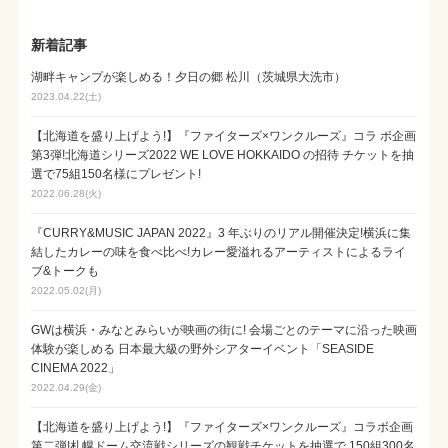
新着記事
湖畔キャンプが楽しめる！夕日の郷 松川（茨城県大洗市）
2023.04.22(土)
【北海道を盛り上げよう!】『ファイターズ×ワンクルーズ』コラ ボ企画
第3弾!北海道シリーズ2022 WE LOVE HOKKAIDO の招待 チケットを抽
選で75組150名様にプレゼント!
2022.06.28(火)
『CURRY&MUSIC JAPAN 2022』3 年ぶりのリアル開催決定!横浜に集
結したカレーの味を食べ比べ!カレー愛溢れるアーティストによるライ
ブ&トークも
2022.05.02(月)
GWは横浜・みなとみらいが映画の街に! 会場ごとのテーマに沿った映画
体験が楽しめる 日本最大級の野外シアターイベント「SEASIDE
CINEMA 2022」
2022.04.29(金)
【北海道を盛り上げよう!】『ファイターズ×ワンクルーズ』コラボ企画
第二弾!札幌ドーム交流戦シリーズの観戦チケットを抽選で 150組300名