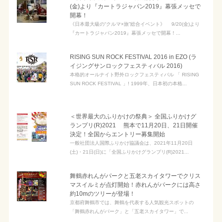
(金)より『カートラジャパン2019』幕張メッセで
開幕！
《日本最大級の“クルマ×旅”総合イベント》 9/20(金)より
『カートラジャパン2019』幕張メッセで開幕！...
RISING SUN ROCK FESTIVAL 2016 in EZO (ラ
イジングサンロックフェスティバル 2016)
本格的オールナイト野外ロックフェスティバル 「 RISING
SUN ROCK FESTIVAL 」! 1999年、日本初の本格...
＜世界最大のふりかけの祭典＞ 全国ふりかけグ
ランプリ(R)2021 熊本で11月20日、21日開催
決定！全国からエントリー募集開始
一般社団法人国際ふりかけ協議会は、2021年11月20日
(土)・21日(日)に「全国ふりかけグランプリ(R)2021...
舞鶴赤れんがパークと五老スカイタワーでクリス
マスイルミが点灯開始！赤れんがパークには高さ
約10mのツリーが登場！
京都府舞鶴市では、舞鶴を代表する人気観光スポットの
「舞鶴赤れんがパーク」と「五老スカイタワー」で...