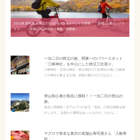
2021秋 群馬県 赤城山で3つのサイクルイベントを開催！ 「赤城山1周ロングラ
イド」 ～赤城山周辺6市村で連携 初開催～
一泊二日の秩父の旅、関東一のパワースポット
「三峰神社」を中心にした秩父三社巡り。
三峰神社・宝登山神社・秩父神社の三社神社の他にも数多
くの神社が集まる土地。自然の魅力だけではなく...
登山初心者が燕岳に挑戦！！一泊二日の登山の
旅。
燕岳に初挑戦！北アルプスの女王「燕岳」の登山体験を紹
介します。 以前から興味はあったものの、なかな...
マグロで有名な奥沢の老舗お寿司屋さん「入船寿
司」