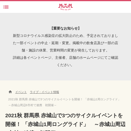

赤城山1周ロングライド
検索
【重要なお知らせ】
新型コロナウイルス感染症の拡大防止のため、予定されておりまし
た一部イベントの中止・延期・変更。掲載中の飲食店及び一部の店
舗・施設の休業、営業時間の変更が発生しております。
INTERVIEW
詳細は各イベントページ、主催者、店舗のホームページにてご確認
ください。

イベント
ライブ・イベント情報
2021秋 群馬県 赤城山で3つのサイクルイベントを開催！ 「赤城山1周ロングライド」
～赤城山周辺6市村で連携 初開催～
2021秋 群馬県 赤城山で3つのサイクルイベントを
開催！ 「赤城山1周ロングライド」 ～赤城山周辺