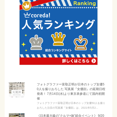
フォトグラファー富取正明が日本のトップ女優5
0人を撮りおろした 写真展『女優顔』の延期日程
発表！ 7月14日(水)より東京表参道にて国内初開
催
フォトグラファー富取正明が日本のトップ女優50人を撮り
おろした注目の写真展『女優顔』は、2021年5月2...
《日本最大級の“クルマ×旅”総合イベント》 9/20