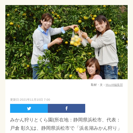
取材・文：
MuuM編集部
更新日:2021年11月10日 7:00
みかん狩りとくら園(所在地：静岡県浜松市、代表：
戸倉 彰久)は、静岡県浜松市で「浜名湖みかん狩り」