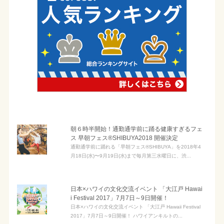
朝６時半開始！通勤通学前に踊る健康すぎるフェ
ス 早朝フェス®SHIBUYA2018 開催決定
通勤通学前に踊れる「早朝フェス®SHIBUYA」を2018年4
月18日(水)〜9月19日(水)まで毎月第三水曜日に、渋...
日本×ハワイの文化交流イベント 「大江戸 Hawai
i Festival 2017」7月7日～9日開催！
日本×ハワイの文化交流イベント 「大江戸 Hawaii Festival
2017」7月7日～9日開催！ ハワイアンキルトの...