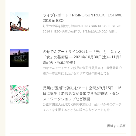
ライブレポート！RISING SUN ROCK FESTIVAL
2016 in EZO
好天の中幕を開けた今年のRISING SUN ROCK FESTIVAL
2016 in EZO 快晴の石狩で、8/12(金)の10:00から開...
のせでんアートライン2021 ―「光」と「音」と
「食」の芸術祭 ― 2021年10月30日(土)～11月2
3日(火・祝)に開催！
のせでんアートライン妙見の森実行委員会は、能勢電鉄沿
線の一市三町にまたがるエリアで隔年開催してお...
品川に“五感”で楽しむアート空間が9月15日・16
日に誕生！老若男女が参加できる謎解き・ダン
ス・ワークショップなど展開
公益財団法人品川文化振興事業団は、品川ゆかりのアーテ
ィストを支援するとともに様々な方がアートを身...
関連する記事