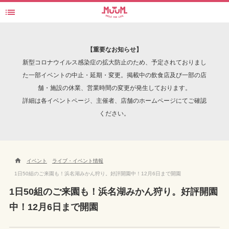

浜名湖みかん狩り
検索
【重要なお知らせ】
新型コロナウイルス感染症の拡大防止のため、予定されておりまし
た一部イベントの中止・延期・変更。掲載中の飲食店及び一部の店
舗・施設の休業、営業時間の変更が発生しております。
INTERVIEW
詳細は各イベントページ、主催者、店舗のホームページにてご確認
ください。

イベント
ライブ・イベント情報
1日50組のご来園も！浜名湖みかん狩り。好評開園中！12月6日まで開園
1日50組のご来園も！浜名湖みかん狩り。好評開園
中！12月6日まで開園