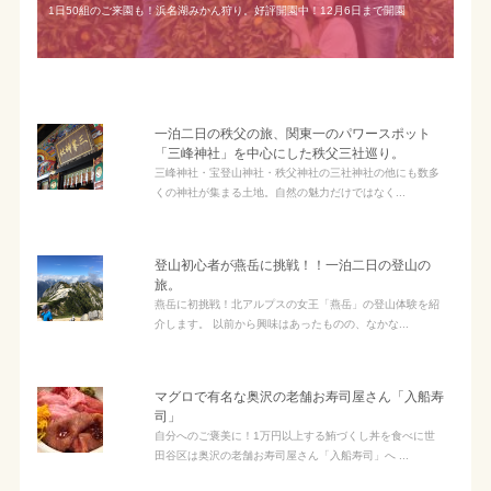
1日50組のご来園も！浜名湖みかん狩り。好評開園中！12月6日まで開園
一泊二日の秩父の旅、関東一のパワースポット
「三峰神社」を中心にした秩父三社巡り。
三峰神社・宝登山神社・秩父神社の三社神社の他にも数多
くの神社が集まる土地。自然の魅力だけではなく...
登山初心者が燕岳に挑戦！！一泊二日の登山の
旅。
燕岳に初挑戦！北アルプスの女王「燕岳」の登山体験を紹
介します。 以前から興味はあったものの、なかな...
マグロで有名な奥沢の老舗お寿司屋さん「入船寿
司」
自分へのご褒美に！1万円以上する鮪づくし丼を食べに世
田谷区は奥沢の老舗お寿司屋さん「入船寿司」へ ...