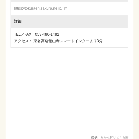
https://tokuraen.sakura.ne.jp/

詳細
TEL／FAX 053-486-1482
アクセス： 東名高速舘山寺スマートインターより3分
提供：
みかん狩りとくら園