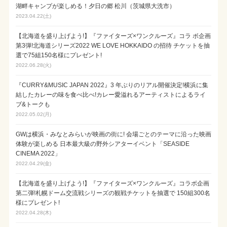
湖畔キャンプが楽しめる！夕日の郷 松川（茨城県大洗市）
2023.04.22(土)
【北海道を盛り上げよう!】『ファイターズ×ワンクルーズ』コラ ボ企画
第3弾!北海道シリーズ2022 WE LOVE HOKKAIDO の招待 チケットを抽
選で75組150名様にプレゼント!
2022.06.28(火)
『CURRY&MUSIC JAPAN 2022』3 年ぶりのリアル開催決定!横浜に集
結したカレーの味を食べ比べ!カレー愛溢れるアーティストによるライ
ブ&トークも
2022.05.02(月)
GWは横浜・みなとみらいが映画の街に! 会場ごとのテーマに沿った映画
体験が楽しめる 日本最大級の野外シアターイベント「SEASIDE
CINEMA 2022」
2022.04.29(金)
【北海道を盛り上げよう!】『ファイターズ×ワンクルーズ』コラボ企画
第二弾!札幌ドーム交流戦シリーズの観戦チケットを抽選で 150組300名
様にプレゼント!
2022.04.28(木)