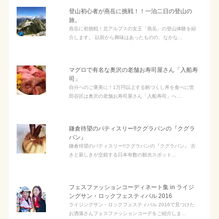
登山初心者が燕岳に挑戦！！一泊二日の登山の
旅。
燕岳に初挑戦！北アルプスの女王「燕岳」の登山体験を紹
介します。 以前から興味はあったものの、なかな...
マグロで有名な奥沢の老舗お寿司屋さん「入船寿
司」
自分へのご褒美に！1万円以上する鮪づくし丼を食べに世
田谷区は奥沢の老舗お寿司屋さん「入船寿司」へ ...
鎌倉待望のパティスリー!!クグラパンの『クグラ
パン』
鎌倉待望のパティスリー!!クグラパンの『クグラパン』 古
きと新しきが交錯する日本有数の観光スポット...
フェスファッションコーディネート集 in ライジ
ングサン・ロックフェスティバル 2016
ライジングサン・ロックフェスティバル 2016で見つけた
お洒落さんフェスファッションコーデをご紹介しま...