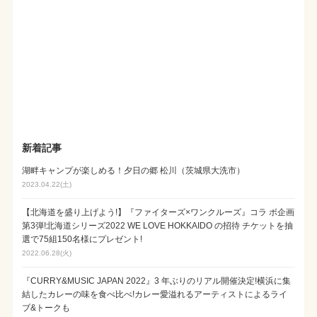
新着記事
湖畔キャンプが楽しめる！夕日の郷 松川（茨城県大洗市）
2023.04.22(土)
【北海道を盛り上げよう!】『ファイターズ×ワンクルーズ』コラ ボ企画
第3弾!北海道シリーズ2022 WE LOVE HOKKAIDO の招待 チケットを抽
選で75組150名様にプレゼント!
2022.06.28(火)
『CURRY&MUSIC JAPAN 2022』3 年ぶりのリアル開催決定!横浜に集
結したカレーの味を食べ比べ!カレー愛溢れるアーティストによるライ
ブ&トークも