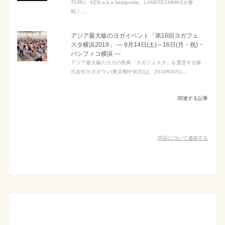
TORU、KEN a.k.a beatjunkie、LANDTECHNIKSが参
戦！...
アジア最大級のヨガイベント「第16回ヨガフェ
スタ横浜2019」 ― 9月14日(土)～16日(月・祝)・
パシフィコ横浜 ―
アジア最大級のヨガの祭典「ヨガフェスタ」を運営する株
式会社ヨガタウン(東京都中央区)は、2019年9月1...
関連する記事
内容について連絡する