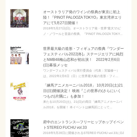
オーストラリア発のワインの祭典が東京に初上
陸！『PINOT PALOOZA TOKYO』東京湾岸エリ
アにて5月27日開催！
2018年5月27日(日)、オーストラリア発・世界“最大”のピ
ノ・ノワールと音楽の祭典、『PINOT PALOOZA TOKY...
世界最大級の造形・フィギュアの祭典『ワンダー
フェスティバル2022[冬]』ステージエリアに純烈
とNMB48梅山恋和が初出演！ 2022年2月6日
(日)幕張メッセ
ワンダーフェスティバル実行委員会（代表：宮脇修一）
は、2022年2月6日（日）に世界最大級の造形・フィ...
「練馬アニメカーニバル2018」 10月20日(土)21
日(日)開催決定！ 映画『この世界の(さらにいく
つもの)片隅に』も参加！
来たる10月20日(土)、21(日)の両日「練馬アニメカーニバ
ル2018」を開催！ 本イベントは練馬区にとって...
府中のエントランス―フリーヒップホップイベン
トSTEREO FUCHU vol.33
2016年5月28日に開催されるSTEREO FUCHU vol.33にDJ