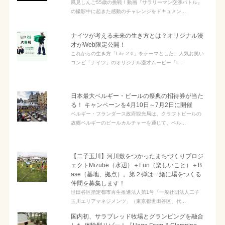
風見しんご55歳の挑戦！動画『サラリーマン交渉バトル』
の撮影中に起きた感動のチャレンジをドキュメン...
ナイツが考える未来の生き方とは？オリジナル漫
才がWeb限定公開！
これからの生き方「Life 2.0」をテーマとした、人気お笑い
コンビ「ナイツ」のオリジナル漫才ムービー「L...
日本最大ベルギー・ビールの祭典の招待券が当た
る！ キャンペーンを4月10日～7月2日に開催
ベルギー・フランダース政府観光局は、クラフトビールの
故郷ベルギーのビールカルチャーを通じて、ベル...
【二子玉川】河川敷をつかったまちづくりプロジ
ェクトMizube（水辺）＋Fun（楽しいこと）＋B
ase（基地、拠点）。第２弾は一緒に場をつくる
仲間を募集します！
世田谷区指定都市再生推進法人第1号「一般社団法人二子
玉川エリアマネジメンツ」（東京都世田谷区、代...
国内初、サラブレッド牧場とグランピングを融合