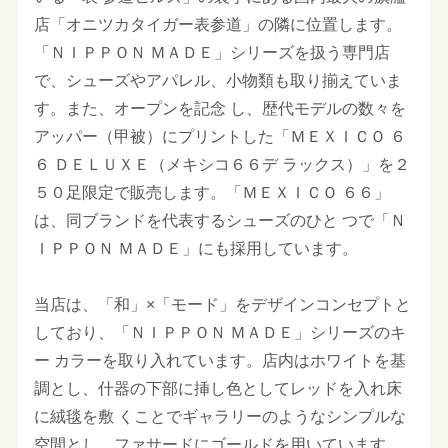
店「オニツカタイガー表参道」の隣に位置します。
「ＮＩＰＰＯＮ ＭＡＤＥ」シリーズを扱う専門店
で、シューズやアパレル、小物類も取り揃えていま
す。また、オープンを記念 し、歴代モデルの数々を
アッパー（甲被）にプリントした「ＭＥＸＩＣＯ ６
６ ＤＥＬＵＸＥ（メキシコ６６デ ラックス）」を２
５０足限定で販売します。「ＭＥＸＩＣＯ ６６」
は、同ブランドを代表するシューズのひと つで「Ｎ
ＩＰＰＯＮ ＭＡＤＥ」にも採用しています。
当店は、「和」×「モード」をデザインコンセプトと
しており、「ＮＩＰＰＯＮ ＭＡＤＥ」シリーズのキ
ー カラーを取り入れています。店内はホワイトを基
調とし、什器の下部に挿し色としてレッドを入れ床
に絨毯を敷 くことでギャラリーのようなシンプルな
空間とし、ファサードにゴールドを用いています。