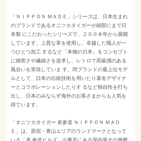
「ＮＩＰＰＯＮ ＭＡＤＥ」シリーズは、日本生まれ
のブランドであるオニツカタイガーが細部にまで日
本製 にこだわったシリーズで、２００８年から展開
しています。上質な革を使用し、卓越した職人が一
つひとつ加工 するなど「本物の日本」をコンセプト
に緻密さや繊細さを追求し、レトロで高級感のある
風合いを実現していま す。同ブランドの最上位モデ
ルとして、日本の伝統技術を用いたり著名デザイナ
ーとコラボレーションしたりす るなど独自性を打ち
出し、日本のみならず海外のお客さまからも人気を
得ています。
「オニツカタイガー 表参道 ＮＩＰＰＯＮ ＭＡＤ
Ｅ」は、原宿・青山エリアのランドマークとなって
いる「表 参道ヒルズ」の裏手にある国内最大の旗艦