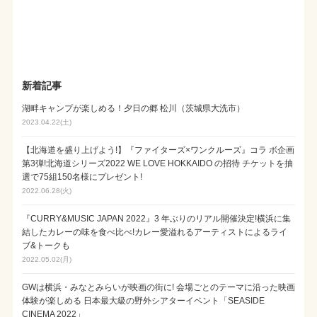
新着記事
湖畔キャンプが楽しめる！夕日の郷 松川（茨城県大洗市）
2023.04.22(土)
【北海道を盛り上げよう!】『ファイターズ×ワンクルーズ』コラ ボ企画
第3弾!北海道シリーズ2022 WE LOVE HOKKAIDO の招待 チケットを抽
選で75組150名様にプレゼント!
2022.06.28(火)
『CURRY&MUSIC JAPAN 2022』3 年ぶりのリアル開催決定!横浜に集
結したカレーの味を食べ比べ!カレー愛溢れるアーティストによるライ
ブ&トークも
2022.05.02(月)
GWは横浜・みなとみらいが映画の街に! 会場ごとのテーマに沿った映画
体験が楽しめる 日本最大級の野外シアターイベント「SEASIDE
CINEMA 2022」