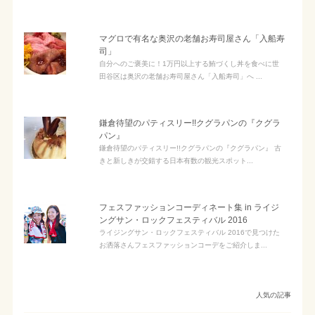
マグロで有名な奥沢の老舗お寿司屋さん「入船寿
司」
自分へのご褒美に！1万円以上する鮪づくし丼を食べに世
田谷区は奥沢の老舗お寿司屋さん「入船寿司」へ ...
鎌倉待望のパティスリー!!クグラパンの『クグラ
パン』
鎌倉待望のパティスリー!!クグラパンの『クグラパン』 古
きと新しきが交錯する日本有数の観光スポット...
フェスファッションコーディネート集 in ライジ
ングサン・ロックフェスティバル 2016
ライジングサン・ロックフェスティバル 2016で見つけた
お洒落さんフェスファッションコーデをご紹介しま...
人気の記事