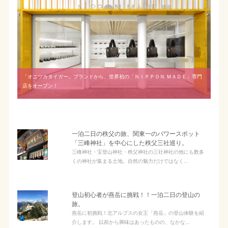
「オニツカタイガー」ブランドから、世界初の「ＮＩＰＰＯＮ ＭＡＤＥ」専門
店をオープン！
一泊二日の秩父の旅、関東一のパワースポット
「三峰神社」を中心にした秩父三社巡り。
三峰神社・宝登山神社・秩父神社の三社神社の他にも数多
くの神社が集まる土地。自然の魅力だけではなく...
登山初心者が燕岳に挑戦！！一泊二日の登山の
旅。
燕岳に初挑戦！北アルプスの女王「燕岳」の登山体験を紹
介します。 以前から興味はあったものの、なかな...