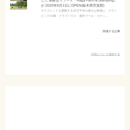
した 体験型リゾート『Haga Farm & Glamping』
が 2020年8月1日にOPEN(栃木県芳賀郡)
サラブレッドを調教する35万平米の雄大な牧場に、グラン
ピング10棟・クラブハウス・屋外プール・スナッ...
関連する記事
内容について連絡する