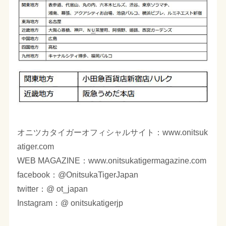
オニツカタイガーオフィシャルサイト：www.onitsuk
atiger.com
WEB MAGAZINE：www.onitsukatigermagazine.com
facebook：@OnitsukaTigerJapan
twitter：@ ot_japan
Instagram：@ onitsukatigerjp