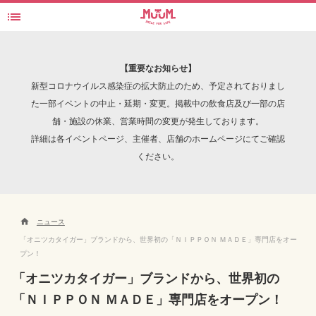

オニツカタイガー 表参道 NIPPON MADE
検索
【重要なお知らせ】
新型コロナウイルス感染症の拡大防止のため、予定されておりまし
た一部イベントの中止・延期・変更。掲載中の飲食店及び一部の店
舗・施設の休業、営業時間の変更が発生しております。
INTERVIEW
詳細は各イベントページ、主催者、店舗のホームページにてご確認
ください。

ニュース
「オニツカタイガー」ブランドから、世界初の「ＮＩＰＰＯＮ ＭＡＤＥ」専門店をオー
プン！
「オニツカタイガー」ブランドから、世界初の
「ＮＩＰＰＯＮ ＭＡＤＥ」専門店をオープン！