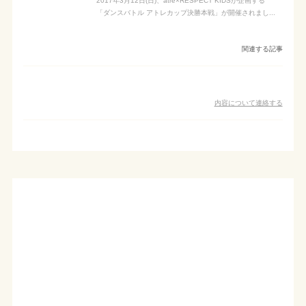
2017年3月12日(日)、atré×RESPECT KIDSが企画する
「ダンスバトル アトレカップ決勝本戦」が開催されまし...
関連する記事
内容について連絡する