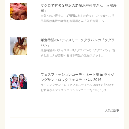
マグロで有名な奥沢の老舗お寿司屋さん「入船寿
司」
自分へのご褒美に！1万円以上する鮪づくし丼を食べに世
田谷区は奥沢の老舗お寿司屋さん「入船寿司」へ ...
鎌倉待望のパティスリー!!クグラパンの『クグラ
パン』
鎌倉待望のパティスリー!!クグラパンの『クグラパン』 古
きと新しきが交錯する日本有数の観光スポット...
フェスファッションコーディネート集 in ライジ
ングサン・ロックフェスティバル 2016
ライジングサン・ロックフェスティバル 2016で見つけた
お洒落さんフェスファッションコーデをご紹介しま...
人気の記事