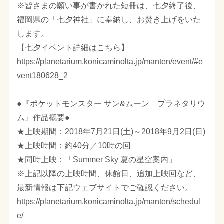
※皆さまの願い事が書かれた短冊は、七夕終了後、
福岡県の「七夕神社」に奉納し、お焚き上げをいた
します。
【七夕イベント詳細はこちら】
https://planetarium.konicaminolta.jp/manten/event/#e
vent180628_2
●『ポケットモンスター サン&ムーン プラネタリウ
ム』作品概要●
★上映期間：2018年7月21日(土)～2018年9月2日(日)
★上映時間：約40分／10時の回
★同時上映：「Summer Sky 夏の星空案内」
※上記以降の上映時間、休館日、追加上映回など、
最新情報は下記ウェブサイトでご確認ください。
https://planetarium.konicaminolta.jp/manten/schedul
e/