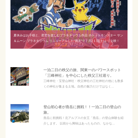
夏休みはお子様と、星空を楽しむプラネタリウム作品 ポケットモンスター サン
＆ムーン プラネタリウム リニューアルした“満天”で７月2１日(土)より上映！
一泊二日の秩父の旅、関東一のパワースポット
「三峰神社」を中心にした秩父三社巡り。
三峰神社・宝登山神社・秩父神社の三社神社の他にも数多
くの神社が集まる土地。自然の魅力だけではなく...
登山初心者が燕岳に挑戦！！一泊二日の登山の
旅。
燕岳に初挑戦！北アルプスの女王「燕岳」の登山体験を紹
介します。 以前から興味はあったものの、なかな...