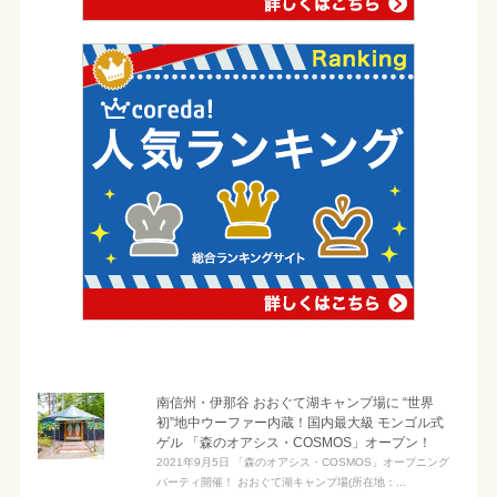
南信州・伊那谷 おおぐて湖キャンプ場に “世界
初”地中ウーファー内蔵！国内最大級 モンゴル式
ゲル 「森のオアシス・COSMOS」オープン！
2021年9月5日 「森のオアシス・COSMOS」オープニング
パーティ開催！ おおぐて湖キャンプ場(所在地：...