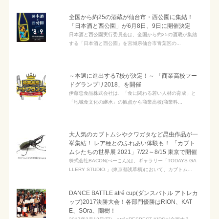
全国から約25の酒蔵が仙台市・西公園に集結！
「日本酒と西公園」が6月8日、9日に開催決定
日本酒と西公園実行委員会は、全国から約25の酒蔵が集結
する「日本酒と西公園」を宮城県仙台市青葉区の...
～本選に進出する7校が決定！～ 「商業高校フー
ドグランプリ2018」を開催
伊藤忠食品株式会社は、「食に関わる若い人材の育成」と
「地域食文化の継承」の観点から商業高校(商業科...
大人気のカブトムシやクワガタなど昆虫作品が一
挙集結！ レア種とのふれあい体験も！ 「カブト
ムシたちの世界展 2021」7/22～8/15 東京で開催
株式会社BACON(べーこん)は、ギャラリー「TODAYS GA
LLERY STUDIO.」(東京都浅草橋)において、カブトム...
DANCE BATTLE atré cup(ダンスバトル アトレカ
ップ)2017決勝大会！各部門優勝はRION、KAT
E、SOra、蘭樹！