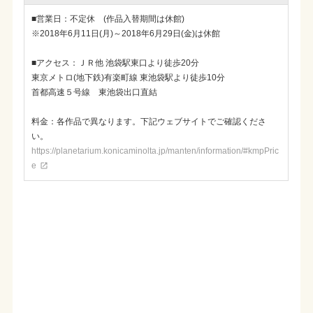
■営業日：不定休 (作品入替期間は休館)
※2018年6月11日(月)～2018年6月29日(金)は休館
■アクセス：ＪＲ他 池袋駅東口より徒歩20分
東京メトロ(地下鉄)有楽町線 東池袋駅より徒歩10分
首都高速５号線 東池袋出口直結
料金：各作品で異なります。下記ウェブサイトでご確認くださ
い。
https://planetarium.konicaminolta.jp/manten/information/#kmpPric
e
