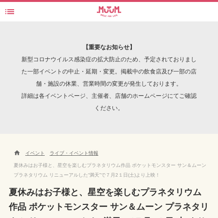

コニカミノルタプラネタリウム“満天”in Sunshine City
検索
【重要なお知らせ】
新型コロナウイルス感染症の拡大防止のため、予定されておりまし
た一部イベントの中止・延期・変更。掲載中の飲食店及び一部の店
舗・施設の休業、営業時間の変更が発生しております。
INTERVIEW
詳細は各イベントページ、主催者、店舗のホームページにてご確認
ください。

イベント
ライブ・イベント情報
夏休みはお子様と、星空を楽しむプラネタリウム作品 ポケットモンスター サン＆ムーン
プラネタリウム リニューアルした“満天”で７月2１日(土)より上映！
夏休みはお子様と、星空を楽しむプラネタリウム
作品 ポケットモンスター サン＆ムーン プラネタリ