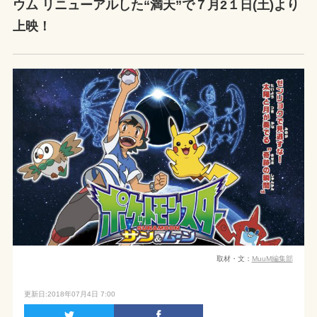
ウム リニューアルした“満天”で７月2１日(土)より
上映！
取材・文：
MuuM編集部
更新日:2018年07月4日 7:00