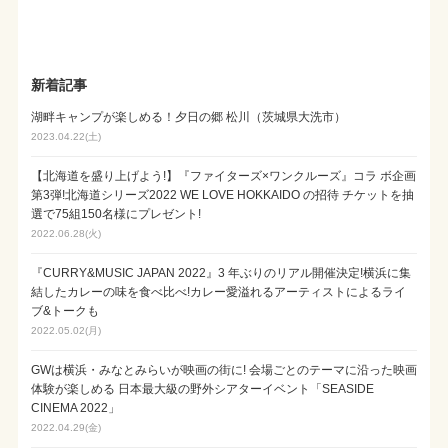
新着記事
湖畔キャンプが楽しめる！夕日の郷 松川（茨城県大洗市）
2023.04.22(土)
【北海道を盛り上げよう!】『ファイターズ×ワンクルーズ』コラ ボ企画
第3弾!北海道シリーズ2022 WE LOVE HOKKAIDO の招待 チケットを抽
選で75組150名様にプレゼント!
2022.06.28(火)
『CURRY&MUSIC JAPAN 2022』3 年ぶりのリアル開催決定!横浜に集
結したカレーの味を食べ比べ!カレー愛溢れるアーティストによるライ
ブ&トークも
2022.05.02(月)
GWは横浜・みなとみらいが映画の街に! 会場ごとのテーマに沿った映画
体験が楽しめる 日本最大級の野外シアターイベント「SEASIDE
CINEMA 2022」
2022.04.29(金)