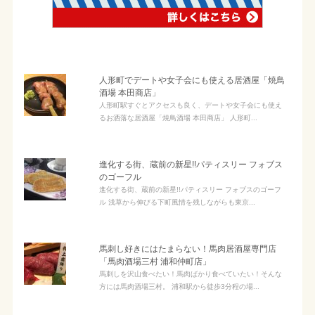
人形町でデートや女子会にも使える居酒屋「焼鳥
酒場 本田商店」
人形町駅すぐとアクセスも良く、デートや女子会にも使え
るお洒落な居酒屋「焼鳥酒場 本田商店」 人形町...
進化する街、蔵前の新星!!パティスリー フォブス
のゴーフル
進化する街、蔵前の新星!!パティスリー フォブスのゴーフ
ル 浅草から伸びる下町風情を残しながらも東京...
馬刺し好きにはたまらない！馬肉居酒屋専門店
「馬肉酒場三村 浦和仲町店」
馬刺しを沢山食べたい！馬肉ばかり食べていたい！そんな
方には馬肉酒場三村。 浦和駅から徒歩3分程の場...