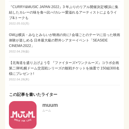
『CURRY&MUSIC JAPAN 2022』3 年ぶりのリアル開催決定!横浜に集
結したカレーの味を食べ比べ!カレー愛溢れるアーティストによるライ
ブ&トークも
2022.05.02(月)
GWは横浜・みなとみらいが映画の街に! 会場ごとのテーマに沿った映画
体験が楽しめる 日本最大級の野外シアターイベント「SEASIDE
CINEMA 2022」
2022.04.29(金)
【北海道を盛り上げよう!】『ファイターズ×ワンクルーズ』コラボ企画
第二弾!札幌ドーム交流戦シリーズの観戦チケットを抽選で 150組300名
様にプレゼント!
2022.04.28(木)
この記事を書いたライター
muum
ムーム