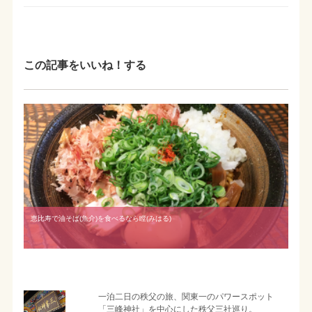
この記事をいいね！する
恵比寿で油そば(魚介)を食べるなら瞠(みはる)
一泊二日の秩父の旅、関東一のパワースポット
「三峰神社」を中心にした秩父三社巡り。