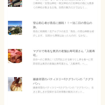
三峰神社・宝登山神社・秩父神社の三社神社の他にも数多
くの神社が集まる土地。自然の魅力だけではなく...
登山初心者が燕岳に挑戦！！一泊二日の登山の
旅。
燕岳に初挑戦！北アルプスの女王「燕岳」の登山体験を紹
介します。 以前から興味はあったものの、なかな...
マグロで有名な奥沢の老舗お寿司屋さん「入船寿
司」
自分へのご褒美に！1万円以上する鮪づくし丼を食べに世
田谷区は奥沢の老舗お寿司屋さん「入船寿司」へ ...
鎌倉待望のパティスリー!!クグラパンの『クグラ
パン』
鎌倉待望のパティスリー!!クグラパンの『クグラパン』 古
きと新しきが交錯する日本有数の観光スポット...