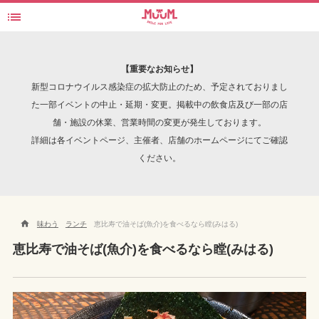

瞠(みはる) - 恵比寿
検索
【重要なお知らせ】
新型コロナウイルス感染症の拡大防止のため、予定されておりまし
た一部イベントの中止・延期・変更。掲載中の飲食店及び一部の店
舗・施設の休業、営業時間の変更が発生しております。
INTERVIEW
詳細は各イベントページ、主催者、店舗のホームページにてご確認
ください。

味わう
ランチ
恵比寿で油そば(魚介)を食べるなら瞠(みはる)
恵比寿で油そば(魚介)を食べるなら瞠(みはる)