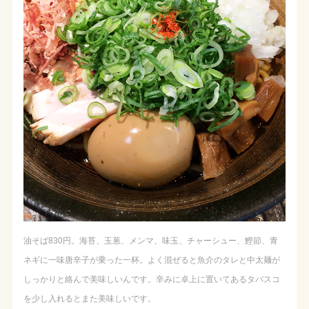
油そば830円。海苔、玉葱、メンマ、味玉、チャーシュー、鰹節、青
ネギに一味唐辛子が乗った一杯。よく混ぜると魚介のタレと中太麺が
しっかりと絡んで美味しいんです。辛みに卓上に置いてあるタバスコ
を少し入れるとまた美味しいです。