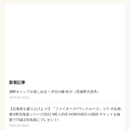
新着記事
湖畔キャンプが楽しめる！夕日の郷 松川（茨城県大洗市）
2023.04.22(土)
【北海道を盛り上げよう!】『ファイターズ×ワンクルーズ』コラ ボ企画
第3弾!北海道シリーズ2022 WE LOVE HOKKAIDO の招待 チケットを抽
選で75組150名様にプレゼント!
2022.06.28(火)