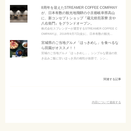
8周年を迎えたSTREAMER COFFEE COMPANY
が、日本有数の観光地飛騨の小京都岐阜県高山
に、新コンセプトショップ『蔵元焙煎茶寮 京や
八右衛門』をグランドオープン。
株式会社スプレンダーが運営するSTREAMER COFFEE C
OMPANYは、2018年9月7日(金)に、日本有数の観光...
宮城県のご当地グルメ「ほっきめし」を食べるな
ら田園がオススメ！！
宮城のご当地グルメ「ほっきめし」。シンプルな醤油の炊
き込みご飯に甘いほっき貝の相性が抜群で、シン...
関連する記事
内容について連絡する